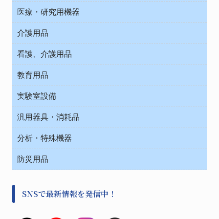
オフィス作業用品
医療・研究用機器
ウエアー
介護用品
タイマー・電気器具
介護・リハビリ
チューブコネクタ素材
看護、介護用品
テープ・ラベル・紙製
院内感染防止、空気清浄器類
教育用品
デシケーター類
介護・リハビリ
ベット周辺
ノート・紙製品
救急
実験室設備
ベンチ無菌ドラフト
健康機器・用品
安全保護用品 １
コンテナー保温容器
汎用器具・消耗品
事務・受付
院内感染防止、空気清浄器類
ワゴン・チェアー運搬
処置・手術
テープ・ラベル・紙製
運搬
工具類
分析・特殊機器
中材・滅菌・洗浄
安全保護用品 １
遠心器
事務用品・ＯＡデスク
病院関連商品
検査用品
金属・樹脂実験必需２
温度・湿度管理機器
防災用品
清掃用品
光学・ルーペ製品２
樹脂容器各種
加圧・減圧・油ポンプ
感染対策用品
公害・環境機器
保護・手袋・ウエア２
介護・リハビリ
事前対策
分離・分析ロシ
SNSで最新情報を発信中！
撹拌機 ２
初期活動・対策本部
滅菌、消毒、衛生機器・用品
看護、介護用品
避難生活
薬災防止機器
救急