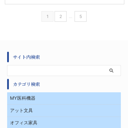
1
2
…
5
サイト内検索
カテゴリ検索
MY医科機器
診察・診断
アット文具
病棟
ＯＡ・パソコン用品
与薬・調剤薬局
オフィス家具