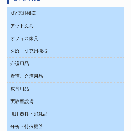
MY医科機器
診察・診断
アット文具
病棟
ＯＡ・パソコン用品
与薬・調剤薬局
オフィス家具
オフィス作業用品
医療・研究用機器
ウエアー
介護用品
タイマー・電気器具
介護・リハビリ
チューブコネクタ素材
看護、介護用品
テープ・ラベル・紙製
院内感染防止、空気清浄器類
教育用品
デシケーター類
介護・リハビリ
ベット周辺
ノート・紙製品
救急
実験室設備
ベンチ無菌ドラフト
健康機器・用品
安全保護用品 １
コンテナー保温容器
汎用器具・消耗品
事務・受付
院内感染防止、空気清浄器類
ワゴン・チェアー運搬
処置・手術
テープ・ラベル・紙製
運搬
工具類
分析・特殊機器
中材・滅菌・洗浄
安全保護用品 １