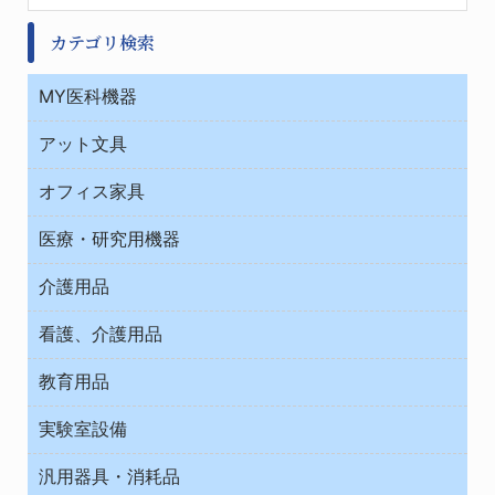
カテゴリ検索
MY医科機器
診察・診断
アット文具
病棟
ＯＡ・パソコン用品
与薬・調剤薬局
オフィス家具
オフィス作業用品
医療・研究用機器
ウエアー
介護用品
タイマー・電気器具
介護・リハビリ
チューブコネクタ素材
看護、介護用品
テープ・ラベル・紙製
院内感染防止、空気清浄器類
教育用品
デシケーター類
介護・リハビリ
ベット周辺
ノート・紙製品
救急
実験室設備
ベンチ無菌ドラフト
健康機器・用品
安全保護用品 １
コンテナー保温容器
汎用器具・消耗品
事務・受付
院内感染防止、空気清浄器類
ワゴン・チェアー運搬