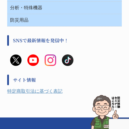
処置・手術
テープ・ラベル・紙製
運搬
工具類
分析・特殊機器
中材・滅菌・洗浄
安全保護用品 １
遠心器
事務用品・ＯＡデスク
病院関連商品
検査用品
金属・樹脂実験必需２
温度・湿度管理機器
防災用品
清掃用品
光学・ルーペ製品２
樹脂容器各種
加圧・減圧・油ポンプ
感染対策用品
公害・環境機器
保護・手袋・ウエア２
介護・リハビリ
事前対策
分離・分析ロシ
SNSで最新情報を発信中！
撹拌機 ２
初期活動・対策本部
滅菌、消毒、衛生機器・用品
看護、介護用品
避難生活
薬災防止機器
救急
非常用食料品
金属、ホーロー容器・バット類
風水害対策用品
金属・樹脂実験必需１
防災備蓄セット
金属・樹脂実験必需２
防犯用品・その他
サイト情報
健康機器・用品
検査・計測
特定商取引法に基づく表記
検査用品
光学・オペクト製品１
光学・ルーペ製品２
公害・環境機器
工具類