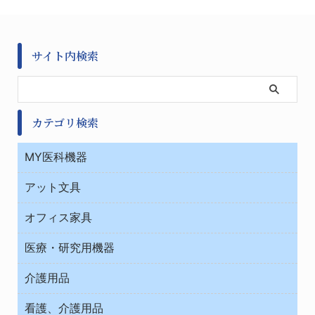
サイト内検索
カテゴリ検索
MY医科機器
診察・診断
アット文具
病棟
ＯＡ・パソコン用品
与薬・調剤薬局
オフィス家具
オフィス作業用品
医療・研究用機器
ウエアー
介護用品
タイマー・電気器具
介護・リハビリ
チューブコネクタ素材
看護、介護用品