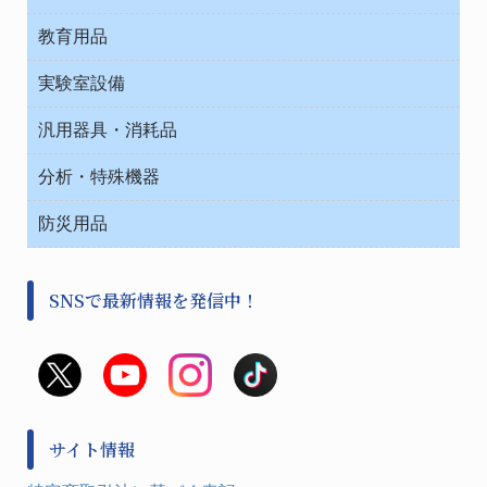
テープ・ラベル・紙製
院内感染防止、空気清浄器類
教育用品
デシケーター類
介護・リハビリ
ベット周辺
ノート・紙製品
救急
実験室設備
ベンチ無菌ドラフト
健康機器・用品
安全保護用品 １
コンテナー保温容器
汎用器具・消耗品
事務・受付
院内感染防止、空気清浄器類
ワゴン・チェアー運搬
処置・手術
テープ・ラベル・紙製
運搬
工具類
分析・特殊機器
中材・滅菌・洗浄
安全保護用品 １
遠心器
事務用品・ＯＡデスク
病院関連商品
検査用品
金属・樹脂実験必需２
温度・湿度管理機器
防災用品
清掃用品
光学・ルーペ製品２
樹脂容器各種
加圧・減圧・油ポンプ
感染対策用品
公害・環境機器
保護・手袋・ウエア２
介護・リハビリ
事前対策
分離・分析ロシ
SNSで最新情報を発信中！
撹拌機 ２
初期活動・対策本部
滅菌、消毒、衛生機器・用品
看護、介護用品
避難生活
薬災防止機器
救急
非常用食料品
金属、ホーロー容器・バット類
風水害対策用品
金属・樹脂実験必需１
防災備蓄セット
金属・樹脂実験必需２
防犯用品・その他
サイト情報
健康機器・用品
検査・計測