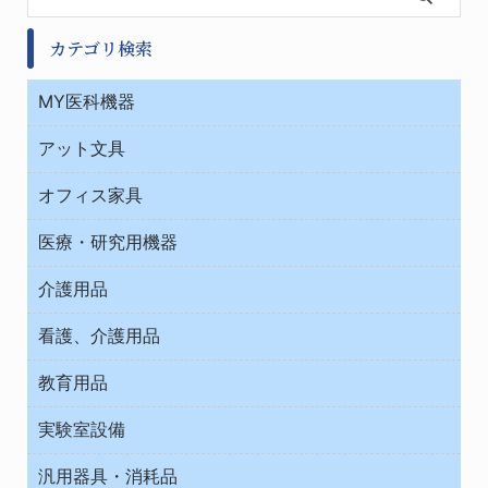
カテゴリ検索
MY医科機器
診察・診断
アット文具
病棟
ＯＡ・パソコン用品
与薬・調剤薬局
オフィス家具
オフィス作業用品
医療・研究用機器
ウエアー
介護用品
タイマー・電気器具
介護・リハビリ
チューブコネクタ素材
看護、介護用品
テープ・ラベル・紙製
院内感染防止、空気清浄器類
教育用品
デシケーター類
介護・リハビリ
ベット周辺
ノート・紙製品
救急
実験室設備
ベンチ無菌ドラフト
健康機器・用品
安全保護用品 １
コンテナー保温容器
汎用器具・消耗品
事務・受付