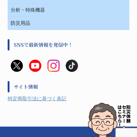
院内感染防止、空気清浄器類
ワゴン・チェアー運搬
処置・手術
テープ・ラベル・紙製
運搬
工具類
分析・特殊機器
中材・滅菌・洗浄
安全保護用品 １
遠心器
事務用品・ＯＡデスク
病院関連商品
検査用品
金属・樹脂実験必需２
温度・湿度管理機器
防災用品
清掃用品
光学・ルーペ製品２
樹脂容器各種
加圧・減圧・油ポンプ
感染対策用品
公害・環境機器
保護・手袋・ウエア２
介護・リハビリ
事前対策
分離・分析ロシ
SNSで最新情報を発信中！
撹拌機 ２
初期活動・対策本部
滅菌、消毒、衛生機器・用品
看護、介護用品
避難生活
薬災防止機器
救急
非常用食料品
金属、ホーロー容器・バット類
風水害対策用品
金属・樹脂実験必需１
防災備蓄セット
金属・樹脂実験必需２
防犯用品・その他
サイト情報
健康機器・用品
検査・計測
特定商取引法に基づく表記
検査用品
光学・オペクト製品１
光学・ルーペ製品２
公害・環境機器
工具類