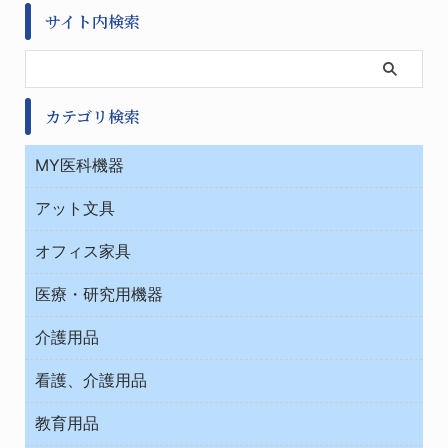
サイト内検索
カテゴリ検索
MY医科機器
診察・診断
アット文具
病棟
ＯＡ・パソコン用品
与薬・調剤薬局
オフィス家具
オフィス作業用品
医療・研究用機器
ウエアー
介護用品
タイマー・電気器具
介護・リハビリ
チューブコネクタ素材
看護、介護用品
テープ・ラベル・紙製
院内感染防止、空気清浄器類
教育用品
デシケーター類
介護・リハビリ