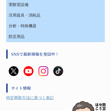
ベット周辺
ノート・紙製品
救急
実験室設備
ベンチ無菌ドラフト
健康機器・用品
安全保護用品 １
コンテナー保温容器
汎用器具・消耗品
事務・受付
院内感染防止、空気清浄器類
ワゴン・チェアー運搬
処置・手術
テープ・ラベル・紙製
運搬
工具類
分析・特殊機器
中材・滅菌・洗浄
安全保護用品 １
遠心器
事務用品・ＯＡデスク
病院関連商品
検査用品
金属・樹脂実験必需２
温度・湿度管理機器
防災用品
清掃用品
光学・ルーペ製品２
樹脂容器各種
加圧・減圧・油ポンプ
感染対策用品
公害・環境機器
保護・手袋・ウエア２
介護・リハビリ
事前対策
分離・分析ロシ
SNSで最新情報を発信中！
撹拌機 ２
初期活動・対策本部
滅菌、消毒、衛生機器・用品
看護、介護用品
避難生活
薬災防止機器
救急
非常用食料品
金属、ホーロー容器・バット類
風水害対策用品
金属・樹脂実験必需１
防災備蓄セット
金属・樹脂実験必需２
防犯用品・その他
サイト情報
健康機器・用品
検査・計測
特定商取引法に基づく表記
検査用品
光学・オペクト製品１