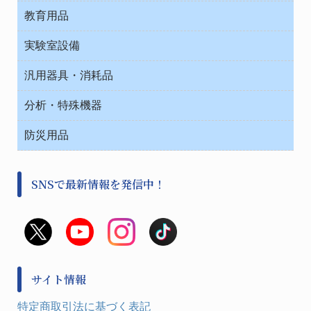
院内感染防止、空気清浄器類
教育用品
デシケーター類
介護・リハビリ
ベット周辺
ノート・紙製品
救急
実験室設備
ベンチ無菌ドラフト
健康機器・用品
安全保護用品 １
コンテナー保温容器
汎用器具・消耗品
事務・受付
院内感染防止、空気清浄器類
ワゴン・チェアー運搬
処置・手術
テープ・ラベル・紙製
運搬
工具類
分析・特殊機器
中材・滅菌・洗浄
安全保護用品 １
遠心器
事務用品・ＯＡデスク
病院関連商品
検査用品
金属・樹脂実験必需２
温度・湿度管理機器
防災用品
清掃用品
光学・ルーペ製品２
樹脂容器各種
加圧・減圧・油ポンプ
感染対策用品
公害・環境機器
保護・手袋・ウエア２
介護・リハビリ
事前対策
分離・分析ロシ
SNSで最新情報を発信中！
撹拌機 ２
初期活動・対策本部
滅菌、消毒、衛生機器・用品
看護、介護用品
避難生活
薬災防止機器
救急
非常用食料品
金属、ホーロー容器・バット類
風水害対策用品
金属・樹脂実験必需１
防災備蓄セット
金属・樹脂実験必需２
防犯用品・その他
サイト情報
健康機器・用品
検査・計測
特定商取引法に基づく表記