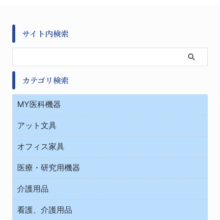
サイト内検索
カテゴリ検索
MY医科機器
診察・診断
アット文具
病棟
ＯＡ・パソコン用品
与薬・調剤薬局
オフィス家具
オフィス作業用品
医療・研究用機器
ウエアー
介護用品
タイマー・電気器具
介護・リハビリ
チューブコネクタ素材
看護、介護用品
テープ・ラベル・紙製