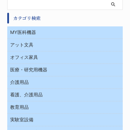
カテゴリ検索
MY医科機器
診察・診断
アット文具
病棟
ＯＡ・パソコン用品
与薬・調剤薬局
オフィス家具
オフィス作業用品
医療・研究用機器
ウエアー
介護用品
タイマー・電気器具
介護・リハビリ
チューブコネクタ素材
看護、介護用品
テープ・ラベル・紙製
院内感染防止、空気清浄器類
教育用品
デシケーター類
介護・リハビリ
ベット周辺
ノート・紙製品
救急
実験室設備
ベンチ無菌ドラフト
健康機器・用品
安全保護用品 １
コンテナー保温容器