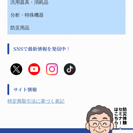
汎用器具・消耗品
事務・受付
院内感染防止、空気清浄器類
ワゴン・チェアー運搬
処置・手術
テープ・ラベル・紙製
運搬
工具類
分析・特殊機器
中材・滅菌・洗浄
安全保護用品 １
遠心器
事務用品・ＯＡデスク
病院関連商品
検査用品
金属・樹脂実験必需２
温度・湿度管理機器
防災用品
清掃用品
光学・ルーペ製品２
樹脂容器各種
加圧・減圧・油ポンプ
感染対策用品
公害・環境機器
保護・手袋・ウエア２
介護・リハビリ
事前対策
分離・分析ロシ
SNSで最新情報を発信中！
撹拌機 ２
初期活動・対策本部
滅菌、消毒、衛生機器・用品
看護、介護用品
避難生活
薬災防止機器
救急
非常用食料品
金属、ホーロー容器・バット類
風水害対策用品
金属・樹脂実験必需１
防災備蓄セット
金属・樹脂実験必需２
防犯用品・その他
サイト情報
健康機器・用品
検査・計測
特定商取引法に基づく表記
検査用品
光学・オペクト製品１
光学・ルーペ製品２
公害・環境機器