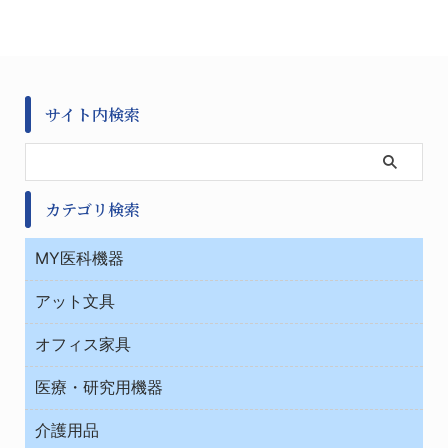
サイト内検索
カテゴリ検索
MY医科機器
診察・診断
アット文具
病棟
ＯＡ・パソコン用品
与薬・調剤薬局
オフィス家具
オフィス作業用品
医療・研究用機器
ウエアー
介護用品
タイマー・電気器具