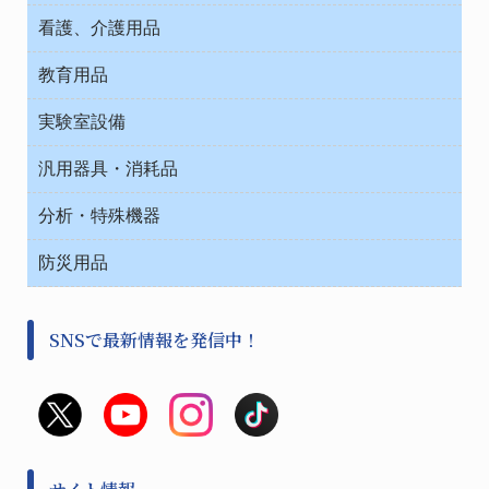
介護・リハビリ
チューブコネクタ素材
看護、介護用品
テープ・ラベル・紙製
院内感染防止、空気清浄器類
教育用品
デシケーター類
介護・リハビリ
ベット周辺
ノート・紙製品
救急
実験室設備
ベンチ無菌ドラフト
健康機器・用品
安全保護用品 １
コンテナー保温容器
汎用器具・消耗品
事務・受付
院内感染防止、空気清浄器類
ワゴン・チェアー運搬
処置・手術
テープ・ラベル・紙製
運搬
工具類
分析・特殊機器
中材・滅菌・洗浄
安全保護用品 １
遠心器
事務用品・ＯＡデスク
病院関連商品
検査用品
金属・樹脂実験必需２
温度・湿度管理機器
防災用品
清掃用品
光学・ルーペ製品２
樹脂容器各種
加圧・減圧・油ポンプ
感染対策用品
公害・環境機器
保護・手袋・ウエア２
介護・リハビリ
事前対策
分離・分析ロシ
SNSで最新情報を発信中！
撹拌機 ２
初期活動・対策本部
滅菌、消毒、衛生機器・用品
看護、介護用品
避難生活
薬災防止機器
救急
非常用食料品
金属、ホーロー容器・バット類
風水害対策用品
金属・樹脂実験必需１
防災備蓄セット
金属・樹脂実験必需２
防犯用品・その他