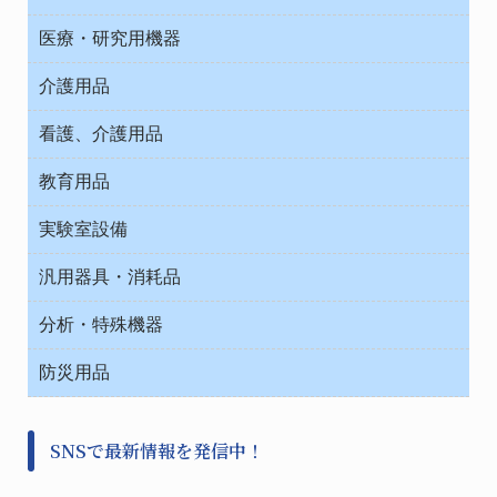
オフィス作業用品
医療・研究用機器
ウエアー
介護用品
タイマー・電気器具
介護・リハビリ
チューブコネクタ素材
看護、介護用品
テープ・ラベル・紙製
院内感染防止、空気清浄器類
教育用品
デシケーター類
介護・リハビリ
ベット周辺
ノート・紙製品
救急
実験室設備
ベンチ無菌ドラフト
健康機器・用品
安全保護用品 １
コンテナー保温容器
汎用器具・消耗品
事務・受付
院内感染防止、空気清浄器類
ワゴン・チェアー運搬
処置・手術
テープ・ラベル・紙製
運搬
工具類
分析・特殊機器
中材・滅菌・洗浄
安全保護用品 １
遠心器
事務用品・ＯＡデスク
病院関連商品
検査用品
金属・樹脂実験必需２
温度・湿度管理機器
防災用品
清掃用品
光学・ルーペ製品２
樹脂容器各種
加圧・減圧・油ポンプ
感染対策用品
公害・環境機器
保護・手袋・ウエア２
介護・リハビリ
事前対策
分離・分析ロシ
SNSで最新情報を発信中！
撹拌機 ２
初期活動・対策本部
滅菌、消毒、衛生機器・用品
看護、介護用品
避難生活
薬災防止機器