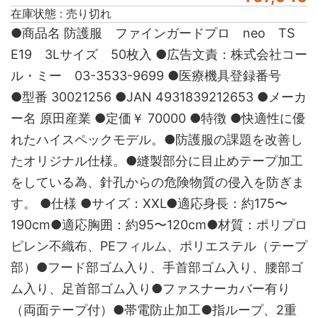
在庫状態 : 売り切れ
●商品名 防護服 ファインガードプロ neo TS
E19 3Lサイズ 50枚入 ●広告文責：株式会社コー
ル・ミー 03-3533-9699 ●医療機具登録番号
●型番 30021256 ●JAN 4931839212653 ●メーカ
ー名 原田産業 ●定価￥ 70000 ●特徴 ●快適性に優
れたハイスペックモデル。●防護服の課題を改善し
たオリジナル仕様。●縫製部分に目止めテープ加工
をしている為、針孔からの危険物質の侵入を防ぎま
す。 ●仕様 ●サイズ：XXL●適応身長：約175〜
190cm●適応胸囲：約95〜120cm●材質：ポリプロ
ピレン不織布、PEフィルム、ポリエステル（テープ
部）●フード部ゴム入り、手首部ゴム入り、腰部ゴ
ム入り、足首部ゴム入り●ファスナーカバー有り
（両面テープ付）●帯電防止加工●指ループ、2重