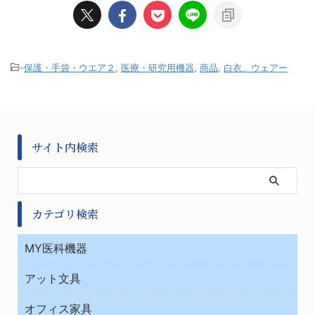
-
保護・手袋・ウエア２
,
医療・研究用機器
,
商品
,
白衣、ウェアー
サイト内検索
カテゴリ検索
MY医科機器
診察・診断
アット文具
病棟
ＯＡ・パソコン用品
与薬・調剤薬局
オフィス家具