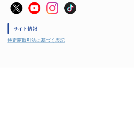
救急
非常用食料品
金属、ホーロー容器・バット類
風水害対策用品
金属・樹脂実験必需１
防災備蓄セット
金属・樹脂実験必需２
防犯用品・その他
サイト情報
健康機器・用品
検査・計測
特定商取引法に基づく表記
検査用品
光学・オペクト製品１
光学・ルーペ製品２
公害・環境機器
工具類
事務・受付
事務用品・ＯＡデスク
実験室設備
収納
処置・手術
硝子・樹脂量器類
硝子器具・機器類
診察・計測