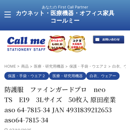
あなたの First Call Partner
カウネット・医療機器・オフィス家具
コールミー
HOME
>
商品
>
医療・研究用機器
>
保護・手袋・ウエア２
>
白衣、ウ
保護・手袋・ウエア２
医療・研究用機器
白衣、ウェアー
防護服 ファインガードプロ neo
TS E19 3Lサイズ 50枚入 原田産業
aso 64-7815-34 JAN 4931839212653
aso64-7815-34