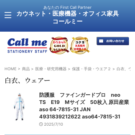
あなたの First Call Partner
カウネット・医療機器・オフィス家具
コールミー
HOME
>
商品
>
医療・研究用機器
>
保護・手袋・ウエア２
>
白衣、ウ
白衣、ウェアー
防護服 ファインガードプロ neo
TS E19 Mサイズ 50枚入 原田産業
aso 64-7815-31 JAN
4931839212622 aso64-7815-31
2025/7/10