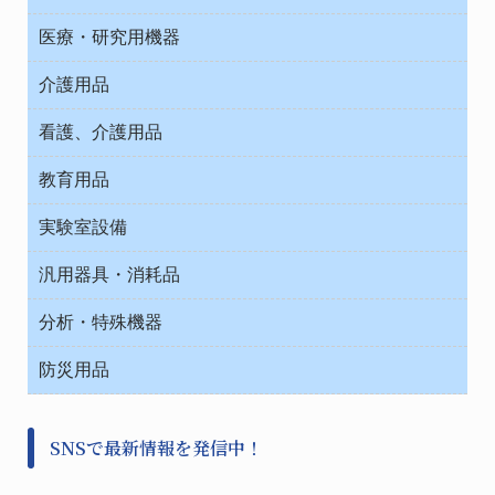
オフィス作業用品
医療・研究用機器
ウエアー
介護用品
タイマー・電気器具
介護・リハビリ
チューブコネクタ素材
看護、介護用品
テープ・ラベル・紙製
院内感染防止、空気清浄器類
教育用品
デシケーター類
介護・リハビリ
ベット周辺
ノート・紙製品
救急
実験室設備
ベンチ無菌ドラフト
健康機器・用品
安全保護用品 １
コンテナー保温容器
汎用器具・消耗品
事務・受付
院内感染防止、空気清浄器類
ワゴン・チェアー運搬
処置・手術
テープ・ラベル・紙製
運搬
工具類
分析・特殊機器
中材・滅菌・洗浄
安全保護用品 １
遠心器
事務用品・ＯＡデスク
病院関連商品
検査用品
金属・樹脂実験必需２
温度・湿度管理機器
防災用品
清掃用品
光学・ルーペ製品２
樹脂容器各種
加圧・減圧・油ポンプ
感染対策用品
公害・環境機器
保護・手袋・ウエア２
介護・リハビリ
事前対策
分離・分析ロシ
SNSで最新情報を発信中！
撹拌機 ２
初期活動・対策本部
滅菌、消毒、衛生機器・用品
看護、介護用品
避難生活
薬災防止機器