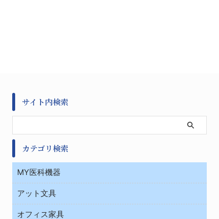
サイト内検索
カテゴリ検索
MY医科機器
診察・診断
アット文具
病棟
ＯＡ・パソコン用品
与薬・調剤薬局
オフィス家具