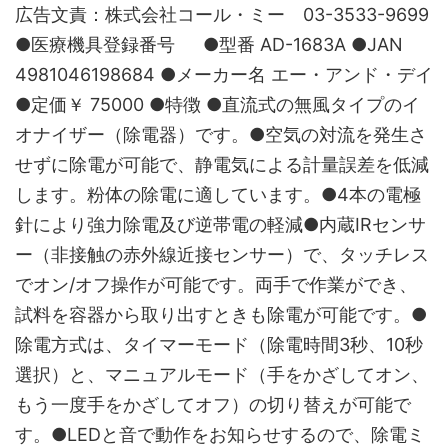
広告文責：株式会社コール・ミー 03-3533-9699
●医療機具登録番号 ●型番 AD-1683A ●JAN
4981046198684 ●メーカー名 エー・アンド・デイ
●定価￥ 75000 ●特徴 ●直流式の無風タイプのイ
オナイザー（除電器）です。●空気の対流を発生さ
せずに除電が可能で、静電気による計量誤差を低減
します。粉体の除電に適しています。●4本の電極
針により強力除電及び逆帯電の軽減●内蔵IRセンサ
ー（非接触の赤外線近接センサー）で、タッチレス
でオン/オフ操作が可能です。両手で作業ができ、
試料を容器から取り出すときも除電が可能です。●
除電方式は、タイマーモード（除電時間3秒、10秒
選択）と、マニュアルモード（手をかざしてオン、
もう一度手をかざしてオフ）の切り替えが可能で
す。●LEDと音で動作をお知らせするので、除電ミ