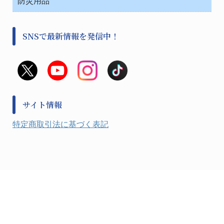
防災用品
清掃用品
光学・ルーペ製品２
樹脂容器各種
加圧・減圧・油ポンプ
感染対策用品
公害・環境機器
保護・手袋・ウエア２
介護・リハビリ
事前対策
分離・分析ロシ
SNSで最新情報を発信中！
撹拌機 ２
初期活動・対策本部
滅菌、消毒、衛生機器・用品
看護、介護用品
避難生活
薬災防止機器
救急
非常用食料品
金属、ホーロー容器・バット類
風水害対策用品
金属・樹脂実験必需１
防災備蓄セット
金属・樹脂実験必需２
防犯用品・その他
サイト情報
健康機器・用品
検査・計測
特定商取引法に基づく表記
検査用品
光学・オペクト製品１
光学・ルーペ製品２
公害・環境機器
工具類
事務・受付
事務用品・ＯＡデスク
実験室設備