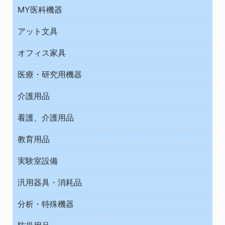
MY医科機器
診察・診断
アット文具
病棟
ＯＡ・パソコン用品
与薬・調剤薬局
オフィス家具
オフィス作業用品
医療・研究用機器
ウエアー
介護用品
タイマー・電気器具
介護・リハビリ
チューブコネクタ素材
看護、介護用品
テープ・ラベル・紙製
院内感染防止、空気清浄器類
教育用品
デシケーター類
介護・リハビリ
ベット周辺
ノート・紙製品
救急
実験室設備
ベンチ無菌ドラフト
健康機器・用品
安全保護用品 １
コンテナー保温容器
汎用器具・消耗品
事務・受付
院内感染防止、空気清浄器類
ワゴン・チェアー運搬
処置・手術
テープ・ラベル・紙製
運搬
工具類
分析・特殊機器
中材・滅菌・洗浄
安全保護用品 １
遠心器
事務用品・ＯＡデスク
病院関連商品
検査用品
金属・樹脂実験必需２
温度・湿度管理機器