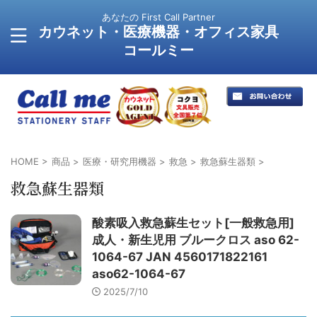
あなたの First Call Partner
カウネット・医療機器・オフィス家具
コールミー
HOME
>
商品
>
医療・研究用機器
>
救急
>
救急蘇生器類
>
救急蘇生器類
酸素吸入救急蘇生セット[一般救急用]
成人・新生児用 ブルークロス aso 62-
1064-67 JAN 4560171822161
aso62-1064-67
2025/7/10