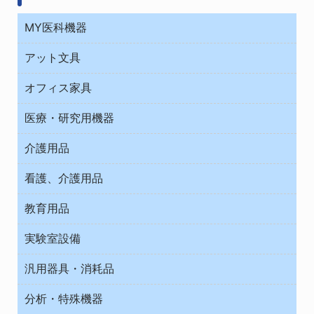
MY医科機器
診察・診断
アット文具
病棟
ＯＡ・パソコン用品
与薬・調剤薬局
オフィス家具
オフィス作業用品
医療・研究用機器
ウエアー
介護用品
タイマー・電気器具
介護・リハビリ
チューブコネクタ素材
看護、介護用品
テープ・ラベル・紙製
院内感染防止、空気清浄器類
教育用品
デシケーター類
介護・リハビリ
ベット周辺
ノート・紙製品
救急
実験室設備
ベンチ無菌ドラフト
健康機器・用品
安全保護用品 １
コンテナー保温容器
汎用器具・消耗品
事務・受付
院内感染防止、空気清浄器類
ワゴン・チェアー運搬
処置・手術
テープ・ラベル・紙製
運搬
工具類
分析・特殊機器
中材・滅菌・洗浄
安全保護用品 １
遠心器
事務用品・ＯＡデスク