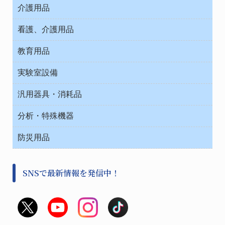
ウエアー
介護用品
タイマー・電気器具
介護・リハビリ
チューブコネクタ素材
看護、介護用品
テープ・ラベル・紙製
院内感染防止、空気清浄器類
教育用品
デシケーター類
介護・リハビリ
ベット周辺
ノート・紙製品
救急
実験室設備
ベンチ無菌ドラフト
健康機器・用品
安全保護用品 １
コンテナー保温容器
汎用器具・消耗品
事務・受付
院内感染防止、空気清浄器類
ワゴン・チェアー運搬
処置・手術
テープ・ラベル・紙製
運搬
工具類
分析・特殊機器
中材・滅菌・洗浄
安全保護用品 １
遠心器
事務用品・ＯＡデスク
病院関連商品
検査用品
金属・樹脂実験必需２
温度・湿度管理機器
防災用品
清掃用品
光学・ルーペ製品２
樹脂容器各種
加圧・減圧・油ポンプ
感染対策用品
公害・環境機器
保護・手袋・ウエア２
介護・リハビリ
事前対策
分離・分析ロシ
SNSで最新情報を発信中！
撹拌機 ２
初期活動・対策本部
滅菌、消毒、衛生機器・用品
看護、介護用品
避難生活
薬災防止機器
救急
非常用食料品
金属、ホーロー容器・バット類
風水害対策用品
金属・樹脂実験必需１