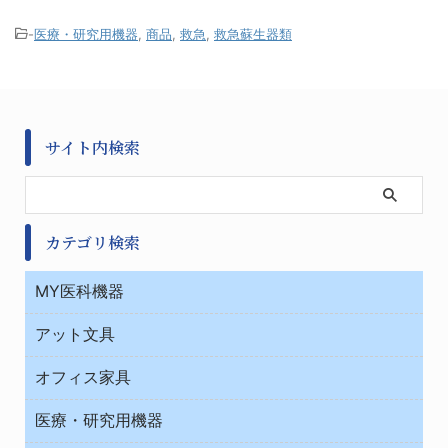
-
医療・研究用機器
,
商品
,
救急
,
救急蘇生器類
サイト内検索
カテゴリ検索
MY医科機器
診察・診断
アット文具
病棟
ＯＡ・パソコン用品
与薬・調剤薬局
オフィス家具
オフィス作業用品
医療・研究用機器