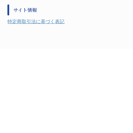
防災備蓄セット
金属・樹脂実験必需２
防犯用品・その他
サイト情報
健康機器・用品
検査・計測
特定商取引法に基づく表記
検査用品
光学・オペクト製品１
光学・ルーペ製品２
公害・環境機器
工具類
事務・受付
事務用品・ＯＡデスク
実験室設備
収納
処置・手術
硝子・樹脂量器類
硝子器具・機器類
診察・計測
静電対策用品
洗浄機器
洗浄補助