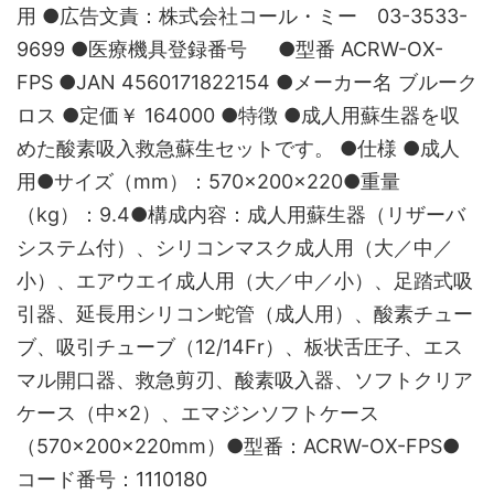
用 ●広告文責：株式会社コール・ミー 03-3533-
9699 ●医療機具登録番号 ●型番 ACRW-OX-
FPS ●JAN 4560171822154 ●メーカー名 ブルーク
ロス ●定価￥ 164000 ●特徴 ●成人用蘇生器を収
めた酸素吸入救急蘇生セットです。 ●仕様 ●成人
用●サイズ（mm）：570×200×220●重量
（kg）：9.4●構成内容：成人用蘇生器（リザーバ
システム付）、シリコンマスク成人用（大／中／
小）、エアウエイ成人用（大／中／小）、足踏式吸
引器、延長用シリコン蛇管（成人用）、酸素チュー
ブ、吸引チューブ（12/14Fr）、板状舌圧子、エス
マル開口器、救急剪刃、酸素吸入器、ソフトクリア
ケース（中×2）、エマジンソフトケース
（570×200×220mm）●型番：ACRW-OX-FPS●
コード番号：1110180