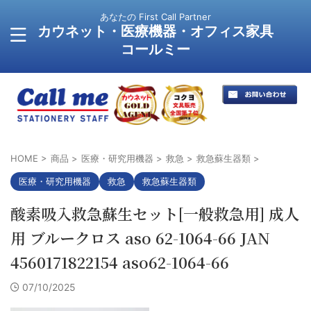
あなたの First Call Partner
カウネット・医療機器・オフィス家具
コールミー
HOME
>
商品
>
医療・研究用機器
>
救急
>
救急蘇生器類
>
医療・研究用機器
救急
救急蘇生器類
酸素吸入救急蘇生セット[一般救急用] 成人
用 ブルークロス aso 62-1064-66 JAN
4560171822154 aso62-1064-66
07/10/2025