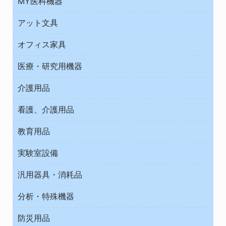
MY医科機器
診察・診断
アット文具
病棟
ＯＡ・パソコン用品
与薬・調剤薬局
オフィス家具
オフィス作業用品
医療・研究用機器
ウエアー
介護用品
タイマー・電気器具
介護・リハビリ
チューブコネクタ素材
看護、介護用品
テープ・ラベル・紙製
院内感染防止、空気清浄器類
教育用品
デシケーター類
介護・リハビリ
ベット周辺
ノート・紙製品
救急
実験室設備
ベンチ無菌ドラフト
健康機器・用品
安全保護用品 １
コンテナー保温容器
汎用器具・消耗品
事務・受付
院内感染防止、空気清浄器類
ワゴン・チェアー運搬
処置・手術
テープ・ラベル・紙製
運搬
工具類
分析・特殊機器
中材・滅菌・洗浄
安全保護用品 １
遠心器
事務用品・ＯＡデスク
病院関連商品
検査用品
金属・樹脂実験必需２
温度・湿度管理機器
防災用品
清掃用品
光学・ルーペ製品２