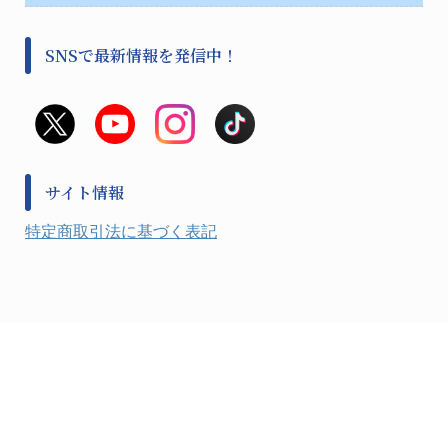
樹脂容器各種
加圧・減圧・油ポンプ
感染対策用品
公害・環境機器
保護・手袋・ウエア２
介護・リハビリ
事前対策
分離・分析ロシ
SNSで最新情報を発信中！
撹拌機 ２
初期活動・対策本部
滅菌、消毒、衛生機器・用品
看護、介護用品
避難生活
薬災防止機器
救急
非常用食料品
金属、ホーロー容器・バット類
風水害対策用品
金属・樹脂実験必需１
防災備蓄セット
金属・樹脂実験必需２
防犯用品・その他
サイト情報
健康機器・用品
検査・計測
特定商取引法に基づく表記
検査用品
光学・オペクト製品１
光学・ルーペ製品２
公害・環境機器
工具類
事務・受付
事務用品・ＯＡデスク
実験室設備
収納