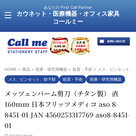
あなたの First Call Partner
カウネット・医療機器・オフィス家具
コールミー
HOME
>
商品
>
医療・研究用機器
>
処置・手術
>
メス、ピンセット、
メス、ピンセット、鉗子類
処置・手術
医療・研究用機器
メッツェンバーム剪刀（チタン製） 直
160mm 日本フリッツメディコ aso 8-
8451-01 JAN 4560253317769 aso8-8451-
01