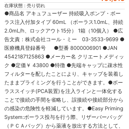
在庫状態 : 売り切れ
●商品名 アキュフューザー 持続吸入ポンプ・ボー
ラス注入付加タイプ 60mL （ボーラス1.0mL、持続
2.0mL/h、ロックアウト15分） 1箱（10個入） ●広
告文責：株式会社コール・ミー 03-3533-9699 ●
医療機具登録番号 ●型番 8000006901 ●JAN
4542187125863 ●メーカー名 クリエートメディッ
ク ●定価￥ 43800 ●特徴 ●先端キャップに疎水性
フィルターを配したことにより、キャップを装着し
たままプライミングを行うことができます。●ボー
ラススイッチ(PCA装置)を注入ラインと一体化する
ことで接続の手間を省略し、誤接続や接続部分から
の感染の危険性を軽減しています。●Easy Priming
System:ボーラス投与を行う際、リザーバーバッグ
（ＰＣＡバッグ）から薬液を放出する方法として、