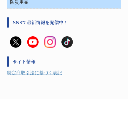
金属・樹脂実験必需２
温度・湿度管理機器
防災用品
清掃用品
光学・ルーペ製品２
樹脂容器各種
加圧・減圧・油ポンプ
感染対策用品
公害・環境機器
保護・手袋・ウエア２
介護・リハビリ
事前対策
分離・分析ロシ
SNSで最新情報を発信中！
撹拌機 ２
初期活動・対策本部
滅菌、消毒、衛生機器・用品
看護、介護用品
避難生活
薬災防止機器
救急
非常用食料品
金属、ホーロー容器・バット類
風水害対策用品
金属・樹脂実験必需１
防災備蓄セット
金属・樹脂実験必需２
防犯用品・その他
サイト情報
健康機器・用品
検査・計測
特定商取引法に基づく表記
検査用品
光学・オペクト製品１
光学・ルーペ製品２
公害・環境機器
工具類
事務・受付
事務用品・ＯＡデスク
実験室設備