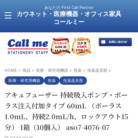
あなたの First Call Partner
カウネット・医療機器・オフィス家具
コールミー
HOME
>
商品
>
医療・研究用機器
>
投薬
>
投薬器具類
>
医療・研究用機器
投薬
投薬器具類
アキュフューザー 持続吸入ポンプ・ボー
ラス注入付加タイプ 60mL （ボーラス
1.0mL、持続2.0mL/h、ロックアウト15
分） 1箱（10個入） aso7-4076-07