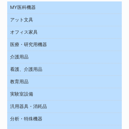
MY医科機器
診察・診断
アット文具
病棟
ＯＡ・パソコン用品
与薬・調剤薬局
オフィス家具
オフィス作業用品
医療・研究用機器
ウエアー
介護用品
タイマー・電気器具
介護・リハビリ
チューブコネクタ素材
看護、介護用品
テープ・ラベル・紙製
院内感染防止、空気清浄器類
教育用品
デシケーター類
介護・リハビリ
ベット周辺
ノート・紙製品
救急
実験室設備
ベンチ無菌ドラフト
健康機器・用品
安全保護用品 １
コンテナー保温容器
汎用器具・消耗品
事務・受付
院内感染防止、空気清浄器類
ワゴン・チェアー運搬
処置・手術
テープ・ラベル・紙製
運搬
工具類
分析・特殊機器
中材・滅菌・洗浄
安全保護用品 １
遠心器
事務用品・ＯＡデスク
病院関連商品
検査用品