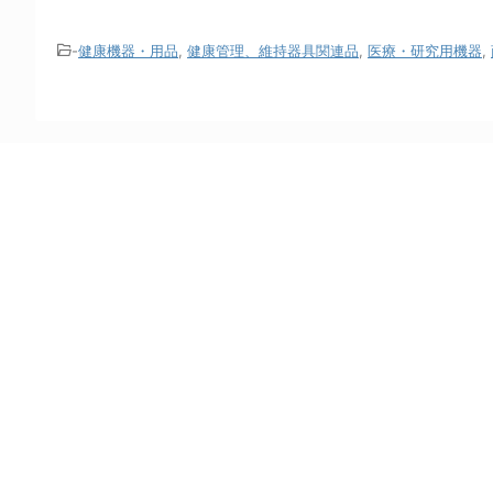
-
健康機器・用品
,
健康管理、維持器具関連品
,
医療・研究用機器
,