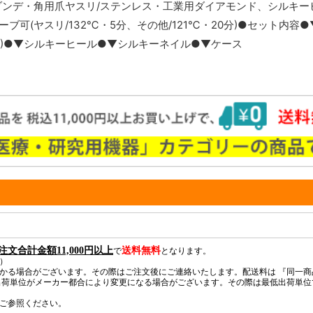
・ゾンデ・角用爪ヤスリ/ステンレス・工業用ダイアモンド、シルキー
可(ヤスリ/132℃・5分、その他/121℃・20分)●セット内容
(粗)●▼シルキーヒール●▼シルキーネイル●▼ケース