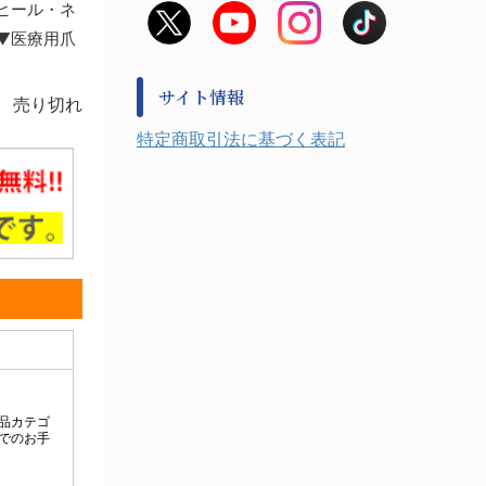
ヒール・ネ
非常用食料品
金属、ホーロー容器・バット類
●▼医療用爪
風水害対策用品
金属・樹脂実験必需１
防災備蓄セット
金属・樹脂実験必需２
防犯用品・その他
サイト情報
売り切れ
健康機器・用品
検査・計測
特定商取引法に基づく表記
検査用品
光学・オペクト製品１
光学・ルーペ製品２
公害・環境機器
工具類
事務・受付
事務用品・ＯＡデスク
実験室設備
収納
処置・手術
硝子・樹脂量器類
硝子器具・機器類
診察・計測