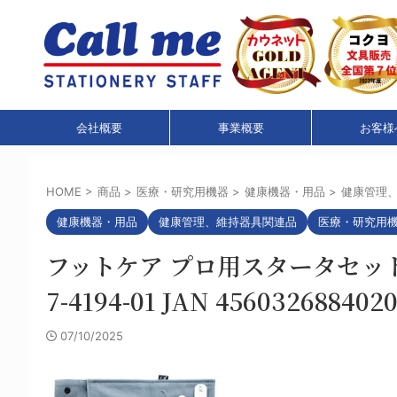
会社概要
事業概要
お客様
HOME
>
商品
>
医療・研究用機器
>
健康機器・用品
>
健康管理
健康機器・用品
健康管理、維持器具関連品
医療・研究用
フットケア プロ用スタータセット J
7-4194-01 JAN 4560326884020
07/10/2025