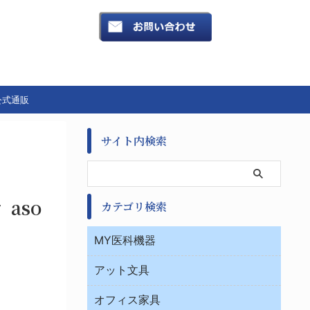
公式通販
サイト内検索
aso
カテゴリ検索
MY医科機器
診察・診断
アット文具
病棟
ＯＡ・パソコン用品
与薬・調剤薬局
オフィス家具