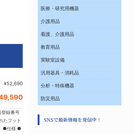
オフィス作業用品
医療・研究用機器
ウエアー
介護用品
タイマー・電気器具
介護・リハビリ
チューブコネクタ素材
看護、介護用品
テープ・ラベル・紙製
院内感染防止、空気清浄器類
教育用品
デシケーター類
介護・リハビリ
ベット周辺
ノート・紙製品
救急
実験室設備
ベンチ無菌ドラフト
健康機器・用品
安全保護用品 １
コンテナー保温容器
汎用器具・消耗品
事務・受付
院内感染防止、空気清浄器類
ワゴン・チェアー運搬
処置・手術
¥52,690
テープ・ラベル・紙製
運搬
工具類
分析・特殊機器
中材・滅菌・洗浄
安全保護用品 １
遠心器
事務用品・ＯＡデスク
病院関連商品
49,590
検査用品
金属・樹脂実験必需２
温度・湿度管理機器
防災用品
清掃用品
光学・ルーペ製品２
樹脂容器各種
加圧・減圧・油ポンプ
感染対策用品
公害・環境機器
保護・手袋・ウエア２
機具登録番号
介護・リハビリ
事前対策
分離・分析ロシ
SNSで最新情報を発信中！
撹拌機 ２
選されたフット
初期活動・対策本部
滅菌、消毒、衛生機器・用品
看護、介護用品
●仕様 ●
避難生活
薬災防止機器
救急