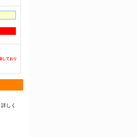
静電対策用品
洗浄機器
洗浄補助
中材・滅菌・洗浄
定温・恒温機器
電気計測機器
投薬
動物・植物実験機器
特殊精密工具
培養機器・容器
汎用科学機器
汎用器具・消耗品
病院関連商品
物性・物理量測定機器
物理・物性測定器
分析・特殊機器
分注・希釈・シリンジ
分離・分析ロシ
粉砕機器・ホモジ