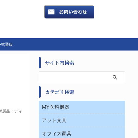
公式通販
サイト内検索
カテゴリ検索
MY医科機器
●付属品：ディ
診察・診断
アット文具
病棟
ＯＡ・パソコン用品
与薬・調剤薬局
オフィス家具