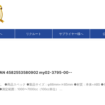
へ
リクルート
サプライヤー様へ
582553580902 my02-3795-00--
 ●商品スペック ●製品サイズ：φ66mm×Ｈ85mm ●材質：本体=ABS 
定範囲：1000〜7000cc（100cc単位） ...