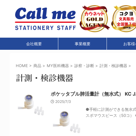
会社概要
事業概要
お客様
HOME
>
商品
>
MY医科機器
>
診察・診断
>
計測・検診機器
>
計測・検診機器
ポケッタブル肺活量計（無水式） KC JAN 4
2025/7/3
●手軽に計測ができる無水式。
スポマウスピース（50コ） ●測