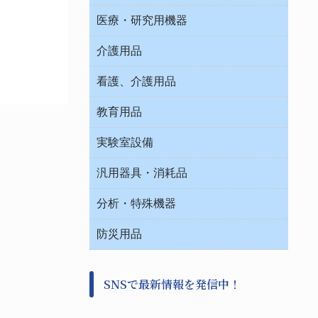
オフィス作業用品
医療・研究用機器
ウエアー
介護用品
タイマー・電気器具
介護・リハビリ
チューブコネクタ素材
看護、介護用品
テープ・ラベル・紙製
院内感染防止、空気清浄器類
教育用品
デシケーター類
介護・リハビリ
ベット周辺
ノート・紙製品
救急
実験室設備
ベンチ無菌ドラフト
健康機器・用品
安全保護用品 １
コンテナー保温容器
汎用器具・消耗品
事務・受付
院内感染防止、空気清浄器類
ワゴン・チェアー運搬
処置・手術
テープ・ラベル・紙製
運搬
工具類
分析・特殊機器
中材・滅菌・洗浄
安全保護用品 １
遠心器
事務用品・ＯＡデスク
病院関連商品
検査用品
金属・樹脂実験必需２
温度・湿度管理機器
防災用品
清掃用品
光学・ルーペ製品２
樹脂容器各種
加圧・減圧・油ポンプ
感染対策用品
公害・環境機器
保護・手袋・ウエア２
介護・リハビリ
事前対策
分離・分析ロシ
SNSで最新情報を発信中！
撹拌機 ２
初期活動・対策本部
滅菌、消毒、衛生機器・用品
看護、介護用品
避難生活
薬災防止機器
救急