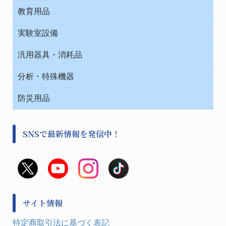
院内感染防止、空気清浄器類
教育用品
デシケーター類
介護・リハビリ
ベット周辺
ノート・紙製品
救急
実験室設備
ベンチ無菌ドラフト
健康機器・用品
安全保護用品 １
コンテナー保温容器
汎用器具・消耗品
事務・受付
院内感染防止、空気清浄器類
ワゴン・チェアー運搬
処置・手術
テープ・ラベル・紙製
運搬
工具類
分析・特殊機器
中材・滅菌・洗浄
安全保護用品 １
遠心器
事務用品・ＯＡデスク
病院関連商品
検査用品
金属・樹脂実験必需２
温度・湿度管理機器
防災用品
清掃用品
光学・ルーペ製品２
樹脂容器各種
加圧・減圧・油ポンプ
感染対策用品
公害・環境機器
保護・手袋・ウエア２
介護・リハビリ
事前対策
分離・分析ロシ
SNSで最新情報を発信中！
撹拌機 ２
初期活動・対策本部
滅菌、消毒、衛生機器・用品
看護、介護用品
避難生活
薬災防止機器
救急
非常用食料品
金属、ホーロー容器・バット類
風水害対策用品
金属・樹脂実験必需１
防災備蓄セット
金属・樹脂実験必需２
防犯用品・その他
サイト情報
健康機器・用品
検査・計測
特定商取引法に基づく表記