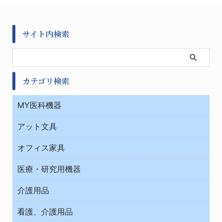
サイト内検索
カテゴリ検索
MY医科機器
診察・診断
アット文具
病棟
ＯＡ・パソコン用品
与薬・調剤薬局
オフィス家具
オフィス作業用品
医療・研究用機器
ウエアー
介護用品
タイマー・電気器具
介護・リハビリ
チューブコネクタ素材
看護、介護用品
テープ・ラベル・紙製