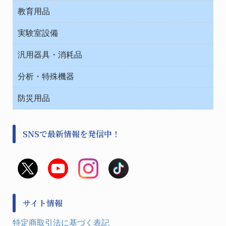
院内感染防止、空気清浄器類
教育用品
デシケーター類
介護・リハビリ
ベット周辺
ノート・紙製品
救急
実験室設備
ベンチ無菌ドラフト
健康機器・用品
安全保護用品 １
コンテナー保温容器
汎用器具・消耗品
事務・受付
院内感染防止、空気清浄器類
ワゴン・チェアー運搬
処置・手術
テープ・ラベル・紙製
運搬
工具類
分析・特殊機器
中材・滅菌・洗浄
安全保護用品 １
遠心器
事務用品・ＯＡデスク
病院関連商品
検査用品
金属・樹脂実験必需２
温度・湿度管理機器
防災用品
清掃用品
光学・ルーペ製品２
樹脂容器各種
加圧・減圧・油ポンプ
感染対策用品
公害・環境機器
保護・手袋・ウエア２
介護・リハビリ
事前対策
分離・分析ロシ
SNSで最新情報を発信中！
撹拌機 ２
初期活動・対策本部
滅菌、消毒、衛生機器・用品
看護、介護用品
避難生活
薬災防止機器
救急
非常用食料品
金属、ホーロー容器・バット類
風水害対策用品
金属・樹脂実験必需１
防災備蓄セット
金属・樹脂実験必需２
防犯用品・その他
サイト情報
健康機器・用品
検査・計測
特定商取引法に基づく表記