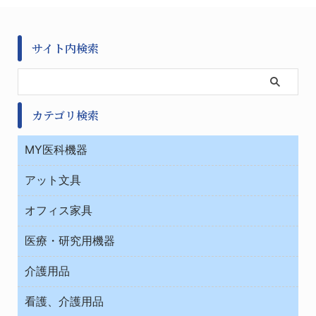
サイト内検索
カテゴリ検索
MY医科機器
診察・診断
アット文具
病棟
ＯＡ・パソコン用品
与薬・調剤薬局
オフィス家具
オフィス作業用品
医療・研究用機器
ウエアー
介護用品
タイマー・電気器具
介護・リハビリ
チューブコネクタ素材
看護、介護用品
テープ・ラベル・紙製