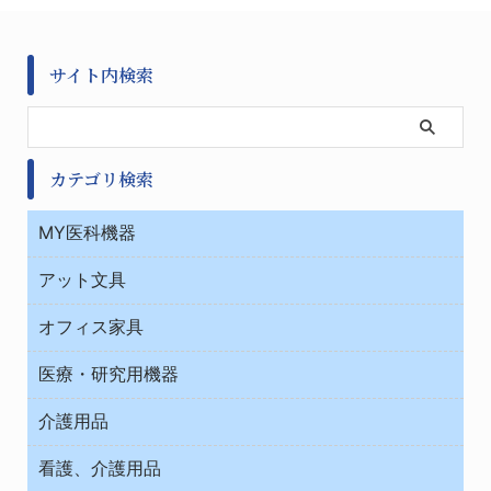
サイト内検索
カテゴリ検索
MY医科機器
診察・診断
アット文具
病棟
ＯＡ・パソコン用品
与薬・調剤薬局
オフィス家具
オフィス作業用品
医療・研究用機器
ウエアー
介護用品
タイマー・電気器具
介護・リハビリ
チューブコネクタ素材
看護、介護用品
テープ・ラベル・紙製