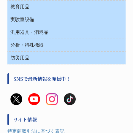
院内感染防止、空気清浄器類
教育用品
デシケーター類
介護・リハビリ
ベット周辺
ノート・紙製品
救急
実験室設備
ベンチ無菌ドラフト
健康機器・用品
安全保護用品 １
コンテナー保温容器
汎用器具・消耗品
事務・受付
院内感染防止、空気清浄器類
ワゴン・チェアー運搬
処置・手術
テープ・ラベル・紙製
運搬
工具類
分析・特殊機器
中材・滅菌・洗浄
安全保護用品 １
遠心器
事務用品・ＯＡデスク
病院関連商品
検査用品
金属・樹脂実験必需２
温度・湿度管理機器
防災用品
清掃用品
光学・ルーペ製品２
樹脂容器各種
加圧・減圧・油ポンプ
感染対策用品
公害・環境機器
保護・手袋・ウエア２
介護・リハビリ
事前対策
分離・分析ロシ
SNSで最新情報を発信中！
撹拌機 ２
初期活動・対策本部
滅菌、消毒、衛生機器・用品
看護、介護用品
避難生活
薬災防止機器
救急
非常用食料品
金属、ホーロー容器・バット類
風水害対策用品
金属・樹脂実験必需１
防災備蓄セット
金属・樹脂実験必需２
防犯用品・その他
サイト情報
健康機器・用品
検査・計測
特定商取引法に基づく表記