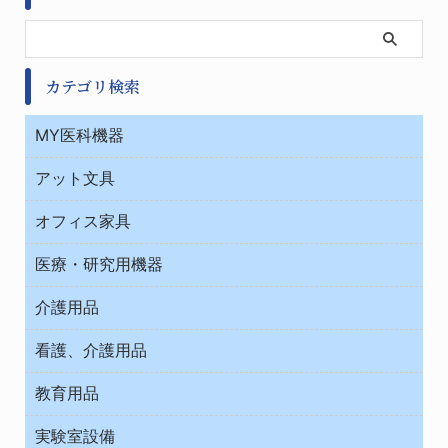
カテゴリ検索
MY医科機器
診察・診断
アット文具
病棟
ＯＡ・パソコン用品
与薬・調剤薬局
オフィス家具
オフィス作業用品
医療・研究用機器
ウエアー
介護用品
タイマー・電気器具
介護・リハビリ
チューブコネクタ素材
看護、介護用品
テープ・ラベル・紙製
院内感染防止、空気清浄器類
教育用品
デシケーター類
介護・リハビリ
ベット周辺
ノート・紙製品
救急
実験室設備
ベンチ無菌ドラフト