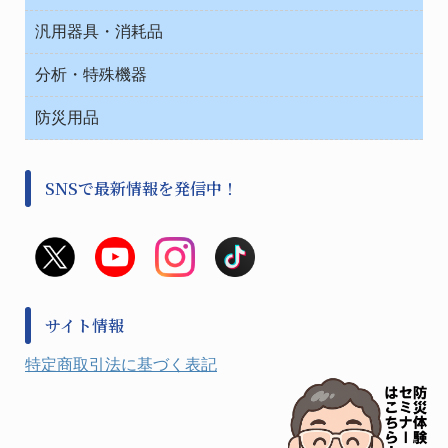
健康機器・用品
安全保護用品 １
コンテナー保温容器
汎用器具・消耗品
事務・受付
院内感染防止、空気清浄器類
ワゴン・チェアー運搬
処置・手術
テープ・ラベル・紙製
運搬
工具類
分析・特殊機器
中材・滅菌・洗浄
安全保護用品 １
遠心器
事務用品・ＯＡデスク
病院関連商品
検査用品
金属・樹脂実験必需２
温度・湿度管理機器
防災用品
清掃用品
光学・ルーペ製品２
樹脂容器各種
加圧・減圧・油ポンプ
感染対策用品
公害・環境機器
保護・手袋・ウエア２
介護・リハビリ
事前対策
分離・分析ロシ
SNSで最新情報を発信中！
撹拌機 ２
初期活動・対策本部
滅菌、消毒、衛生機器・用品
看護、介護用品
避難生活
薬災防止機器
救急
非常用食料品
金属、ホーロー容器・バット類
風水害対策用品
金属・樹脂実験必需１
防災備蓄セット
金属・樹脂実験必需２
防犯用品・その他
サイト情報
健康機器・用品
検査・計測
特定商取引法に基づく表記
検査用品
光学・オペクト製品１
光学・ルーペ製品２