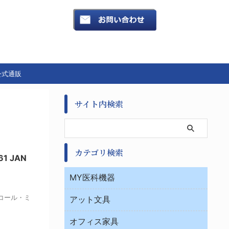
公式通販
サイト内検索
カテゴリ検索
1 JAN
MY医科機器
診察・診断
社コール・ミ
アット文具
病棟
ＯＡ・パソコン用品
与薬・調剤薬局
オフィス家具