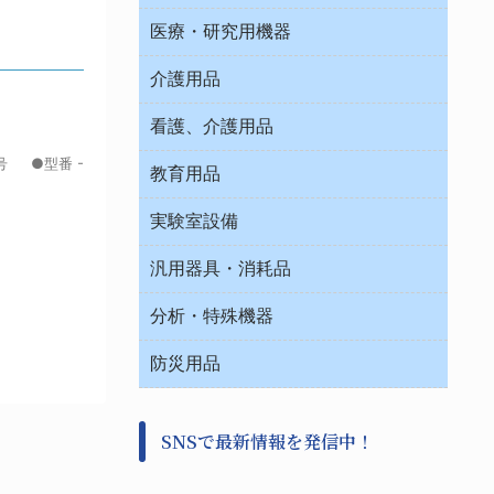
オフィス作業用品
医療・研究用機器
ウエアー
介護用品
タイマー・電気器具
介護・リハビリ
チューブコネクタ素材
看護、介護用品
テープ・ラベル・紙製
号 ●型番 -
院内感染防止、空気清浄器類
教育用品
デシケーター類
介護・リハビリ
ベット周辺
ノート・紙製品
救急
実験室設備
ベンチ無菌ドラフト
健康機器・用品
安全保護用品 １
コンテナー保温容器
汎用器具・消耗品
事務・受付
院内感染防止、空気清浄器類
ワゴン・チェアー運搬
処置・手術
テープ・ラベル・紙製
運搬
工具類
分析・特殊機器
中材・滅菌・洗浄
安全保護用品 １
遠心器
事務用品・ＯＡデスク
病院関連商品
検査用品
金属・樹脂実験必需２
温度・湿度管理機器
防災用品
清掃用品
光学・ルーペ製品２
樹脂容器各種
加圧・減圧・油ポンプ
感染対策用品
公害・環境機器
保護・手袋・ウエア２
介護・リハビリ
事前対策
分離・分析ロシ
SNSで最新情報を発信中！
撹拌機 ２
初期活動・対策本部
滅菌、消毒、衛生機器・用品
看護、介護用品
避難生活
薬災防止機器
救急