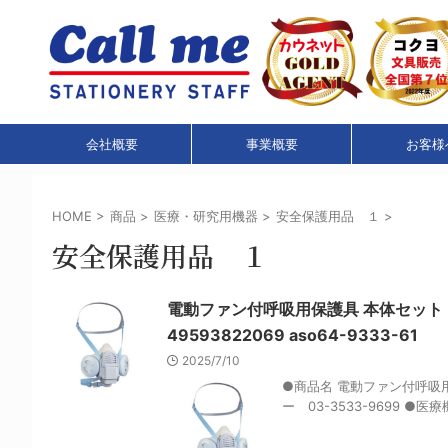
会社概要
事業概要
お客様
HOME
>
商品
>
医療・研究用機器
>
安全保護用品 １
>
安全保護用品 １
電動ファン付呼吸用保護具 本体セット（フィル
49593822069 aso64-9333-61
2025/7/10
●商品名 電動ファン付呼吸用
ー 03-3533-9699 ●医