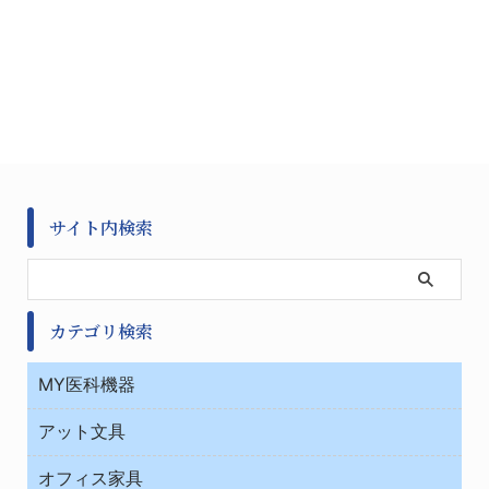
サイト内検索
カテゴリ検索
MY医科機器
診察・診断
アット文具
病棟
ＯＡ・パソコン用品
与薬・調剤薬局
オフィス家具