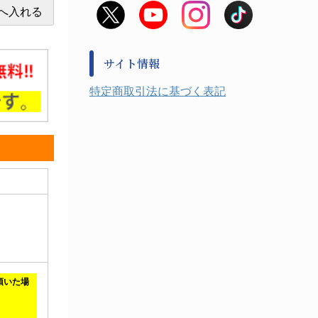
非常用食料品
金属、ホーロー容器・バット類
風水害対策用品
金属・樹脂実験必需１
防災備蓄セット
金属・樹脂実験必需２
防犯用品・その他
サイト情報
健康機器・用品
検査・計測
特定商取引法に基づく表記
検査用品
光学・オペクト製品１
光学・ルーペ製品２
公害・環境機器
工具類
事務・受付
事務用品・ＯＡデスク
実験室設備
収納
処置・手術
硝子・樹脂量器類
硝子器具・機器類
診察・計測