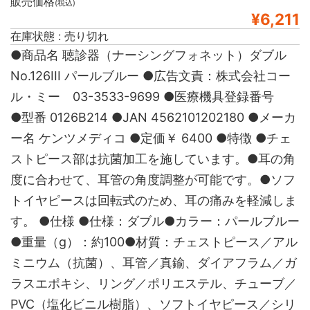
販売価格
(税込)
¥6,211
在庫状態 : 売り切れ
●商品名 聴診器（ナーシングフォネット）ダブル
No.126III パールブルー ●広告文責：株式会社コー
ル・ミー 03-3533-9699 ●医療機具登録番号
●型番 0126B214 ●JAN 4562101202180 ●メーカ
ー名 ケンツメディコ ●定価￥ 6400 ●特徴 ●チェ
ストピース部は抗菌加工を施しています。●耳の角
度に合わせて、耳管の角度調整が可能です。●ソフ
トイヤピースは回転式のため、耳の痛みを軽減しま
す。 ●仕様 ●仕様：ダブル●カラー：パールブルー
●重量（g）：約100●材質：チェストピース／アル
ミニウム（抗菌）、耳管／真鍮、ダイアフラム／ガ
ラスエポキシ、リング／ポリエステル、チューブ／
PVC（塩化ビニル樹脂）、ソフトイヤピース／シリ