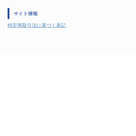
金属・樹脂実験必需１
防災備蓄セット
金属・樹脂実験必需２
防犯用品・その他
サイト情報
健康機器・用品
検査・計測
特定商取引法に基づく表記
検査用品
光学・オペクト製品１
光学・ルーペ製品２
公害・環境機器
工具類
事務・受付
事務用品・ＯＡデスク
実験室設備
収納
処置・手術
硝子・樹脂量器類
硝子器具・機器類
診察・計測
静電対策用品
洗浄機器