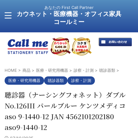
あなたの First Call Partner
カウネット・医療機器・オフィス家具
コールミー
HOME
>
商品
>
医療・研究用機器
>
診察・計測
>
聴診器類
>
医療・研究用機器
聴診器類
診察・計測
聴診器（ナーシングフォネット）ダブル
No.126III パールブルー ケンツメディコ
aso 9-1440-12 JAN 4562101202180
aso9-1440-12