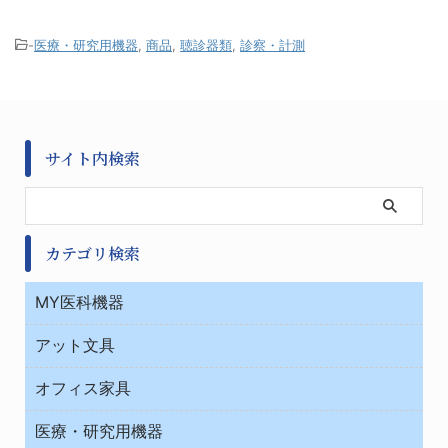
-
医療・研究用機器
,
商品
,
聴診器類
,
診察・計測
サイト内検索
カテゴリ検索
MY医科機器
診察・診断
アット文具
病棟
ＯＡ・パソコン用品
与薬・調剤薬局
オフィス家具
オフィス作業用品
医療・研究用機器