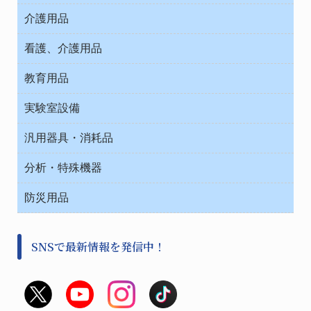
ウエアー
介護用品
タイマー・電気器具
介護・リハビリ
チューブコネクタ素材
看護、介護用品
テープ・ラベル・紙製
院内感染防止、空気清浄器類
教育用品
デシケーター類
介護・リハビリ
ベット周辺
ノート・紙製品
救急
実験室設備
ベンチ無菌ドラフト
健康機器・用品
安全保護用品 １
コンテナー保温容器
汎用器具・消耗品
事務・受付
院内感染防止、空気清浄器類
ワゴン・チェアー運搬
処置・手術
テープ・ラベル・紙製
運搬
工具類
分析・特殊機器
中材・滅菌・洗浄
安全保護用品 １
遠心器
事務用品・ＯＡデスク
病院関連商品
検査用品
金属・樹脂実験必需２
温度・湿度管理機器
防災用品
清掃用品
光学・ルーペ製品２
樹脂容器各種
加圧・減圧・油ポンプ
感染対策用品
公害・環境機器
保護・手袋・ウエア２
介護・リハビリ
事前対策
分離・分析ロシ
SNSで最新情報を発信中！
撹拌機 ２
初期活動・対策本部
滅菌、消毒、衛生機器・用品
看護、介護用品
避難生活
薬災防止機器
救急
非常用食料品
金属、ホーロー容器・バット類
風水害対策用品