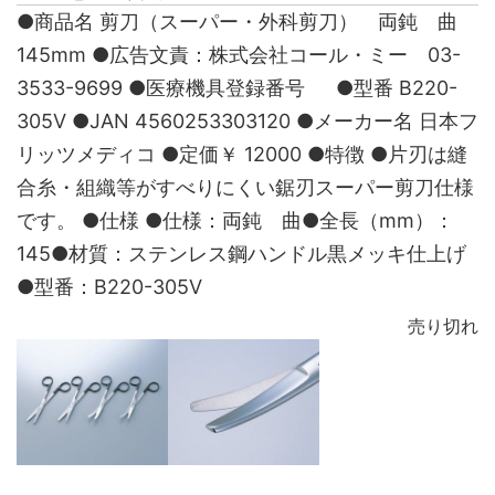
●商品名 剪刀（スーパー・外科剪刀） 両鈍 曲
145mm ●広告文責：株式会社コール・ミー 03-
3533-9699 ●医療機具登録番号 ●型番 B220-
305V ●JAN 4560253303120 ●メーカー名 日本フ
リッツメディコ ●定価￥ 12000 ●特徴 ●片刃は縫
合糸・組織等がすべりにくい鋸刃スーパー剪刀仕様
です。 ●仕様 ●仕様：両鈍 曲●全長（mm）：
145●材質：ステンレス鋼ハンドル黒メッキ仕上げ
●型番：B220-305V
売り切れ