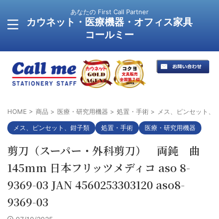
あなたの First Call Partner
カウネット・医療機器・オフィス家具
コールミー
HOME
>
商品
>
医療・研究用機器
>
処置・手術
>
メス、ピンセット、
メス、ピンセット、鉗子類
処置・手術
医療・研究用機器
剪刀（スーパー・外科剪刀） 両鈍 曲
145mm 日本フリッツメディコ aso 8-
9369-03 JAN 4560253303120 aso8-
9369-03