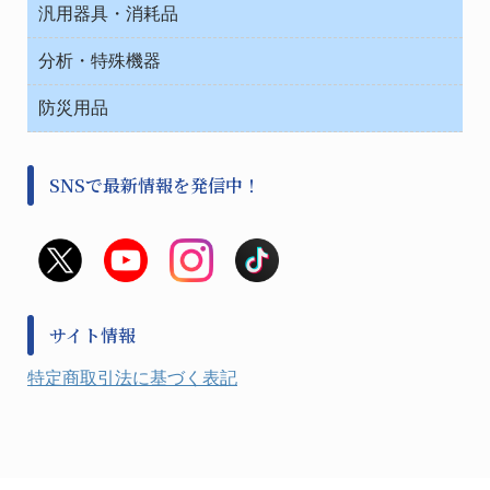
コンテナー保温容器
汎用器具・消耗品
事務・受付
院内感染防止、空気清浄器類
ワゴン・チェアー運搬
処置・手術
テープ・ラベル・紙製
運搬
工具類
分析・特殊機器
中材・滅菌・洗浄
安全保護用品 １
遠心器
事務用品・ＯＡデスク
病院関連商品
検査用品
金属・樹脂実験必需２
温度・湿度管理機器
防災用品
清掃用品
光学・ルーペ製品２
樹脂容器各種
加圧・減圧・油ポンプ
感染対策用品
公害・環境機器
保護・手袋・ウエア２
介護・リハビリ
事前対策
分離・分析ロシ
SNSで最新情報を発信中！
撹拌機 ２
初期活動・対策本部
滅菌、消毒、衛生機器・用品
看護、介護用品
避難生活
薬災防止機器
救急
非常用食料品
金属、ホーロー容器・バット類
風水害対策用品
金属・樹脂実験必需１
防災備蓄セット
金属・樹脂実験必需２
防犯用品・その他
サイト情報
健康機器・用品
検査・計測
特定商取引法に基づく表記
検査用品
光学・オペクト製品１
光学・ルーペ製品２
公害・環境機器