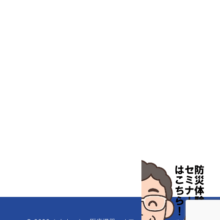
汎用科学機器
汎用器具・消耗品
病院関連商品
物性・物理量測定機器
物理・物性測定器
分析・特殊機器
分注・希釈・シリンジ
分離・分析ロシ
粉砕機器・ホモジ
保護・手袋・ウエア２
無塵環境製品
無塵対策商品
滅菌、消毒、衛生機器・用品
薬災防止機器
冷却・加熱機器