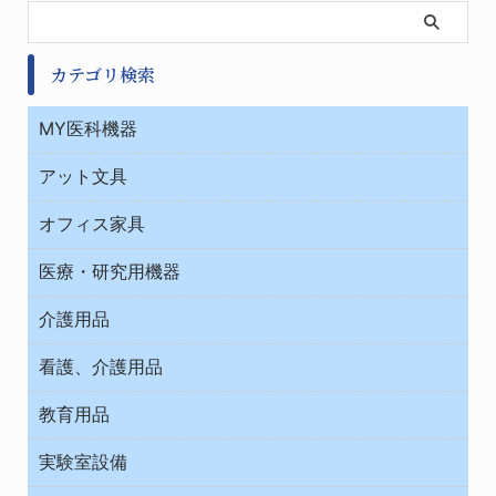
カテゴリ検索
MY医科機器
診察・診断
アット文具
病棟
ＯＡ・パソコン用品
与薬・調剤薬局
オフィス家具
オフィス作業用品
医療・研究用機器
ウエアー
介護用品
タイマー・電気器具
介護・リハビリ
チューブコネクタ素材
看護、介護用品
テープ・ラベル・紙製
院内感染防止、空気清浄器類
教育用品
デシケーター類
介護・リハビリ
ベット周辺
ノート・紙製品
救急
実験室設備
ベンチ無菌ドラフト
健康機器・用品
安全保護用品 １