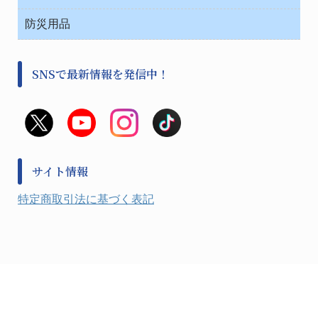
安全保護用品 １
遠心器
事務用品・ＯＡデスク
病院関連商品
検査用品
金属・樹脂実験必需２
温度・湿度管理機器
防災用品
清掃用品
光学・ルーペ製品２
樹脂容器各種
加圧・減圧・油ポンプ
感染対策用品
公害・環境機器
保護・手袋・ウエア２
介護・リハビリ
事前対策
分離・分析ロシ
SNSで最新情報を発信中！
撹拌機 ２
初期活動・対策本部
滅菌、消毒、衛生機器・用品
看護、介護用品
避難生活
薬災防止機器
救急
非常用食料品
金属、ホーロー容器・バット類
風水害対策用品
金属・樹脂実験必需１
防災備蓄セット
金属・樹脂実験必需２
防犯用品・その他
サイト情報
健康機器・用品
検査・計測
特定商取引法に基づく表記
検査用品
光学・オペクト製品１
光学・ルーペ製品２
公害・環境機器
工具類
事務・受付
事務用品・ＯＡデスク