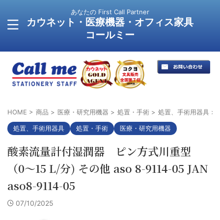
あなたの First Call Partner
カウネット・医療機器・オフィス家具
コールミー
HOME
>
商品
>
医療・研究用機器
>
処置・手術
>
処置、手術用器具
>
処置、手術用器具
処置・手術
医療・研究用機器
酸素流量計付湿潤器 ピン方式川重型
（0〜15 L/分) その他 aso 8-9114-05 JAN
aso8-9114-05
07/10/2025