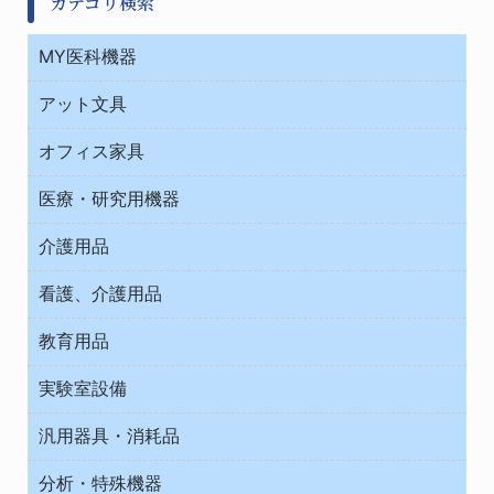
カテゴリ検索
MY医科機器
診察・診断
アット文具
病棟
ＯＡ・パソコン用品
与薬・調剤薬局
オフィス家具
オフィス作業用品
医療・研究用機器
ウエアー
介護用品
タイマー・電気器具
介護・リハビリ
チューブコネクタ素材
看護、介護用品
テープ・ラベル・紙製
院内感染防止、空気清浄器類
教育用品
デシケーター類
介護・リハビリ
ベット周辺
ノート・紙製品
救急
実験室設備
ベンチ無菌ドラフト
健康機器・用品
安全保護用品 １
コンテナー保温容器
汎用器具・消耗品
事務・受付
院内感染防止、空気清浄器類
ワゴン・チェアー運搬
処置・手術
テープ・ラベル・紙製
運搬
工具類
分析・特殊機器
中材・滅菌・洗浄