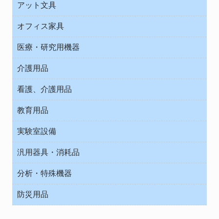
診察・診断
アット文具
病棟
ＯＡ・パソコン用品
与薬・調剤薬局
オフィス家具
オフィス作業用品
医療・研究用機器
ウエアー
介護用品
タイマー・電気器具
介護・リハビリ
チューブコネクタ素材
看護、介護用品
テープ・ラベル・紙製
院内感染防止、空気清浄器類
教育用品
デシケーター類
介護・リハビリ
ベット周辺
ノート・紙製品
救急
実験室設備
ベンチ無菌ドラフト
健康機器・用品
安全保護用品 １
コンテナー保温容器
汎用器具・消耗品
事務・受付
院内感染防止、空気清浄器類
ワゴン・チェアー運搬
処置・手術
テープ・ラベル・紙製
運搬
工具類
分析・特殊機器
中材・滅菌・洗浄
安全保護用品 １
遠心器
事務用品・ＯＡデスク
病院関連商品
検査用品
金属・樹脂実験必需２
温度・湿度管理機器
防災用品
清掃用品
光学・ルーペ製品２
樹脂容器各種
加圧・減圧・油ポンプ
感染対策用品
公害・環境機器
保護・手袋・ウエア２
介護・リハビリ