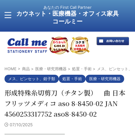
あなたの First Call Partner
カウネット・医療機器・オフィス家具
コールミー
HOME
>
商品
>
医療・研究用機器
>
処置・手術
>
メス、ピンセット、
メス、ピンセット、鉗子類
処置・手術
医療・研究用機器
形成特殊糸切剪刀（チタン製） 曲 日本
フリッツメディコ aso 8-8450-02 JAN
4560253317752 aso8-8450-02
07/10/2025