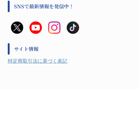
事前対策
分離・分析ロシ
SNSで最新情報を発信中！
撹拌機 ２
初期活動・対策本部
滅菌、消毒、衛生機器・用品
看護、介護用品
避難生活
薬災防止機器
救急
非常用食料品
金属、ホーロー容器・バット類
風水害対策用品
金属・樹脂実験必需１
防災備蓄セット
金属・樹脂実験必需２
防犯用品・その他
サイト情報
健康機器・用品
検査・計測
特定商取引法に基づく表記
検査用品
光学・オペクト製品１
光学・ルーペ製品２
公害・環境機器
工具類
事務・受付
事務用品・ＯＡデスク
実験室設備
収納
処置・手術