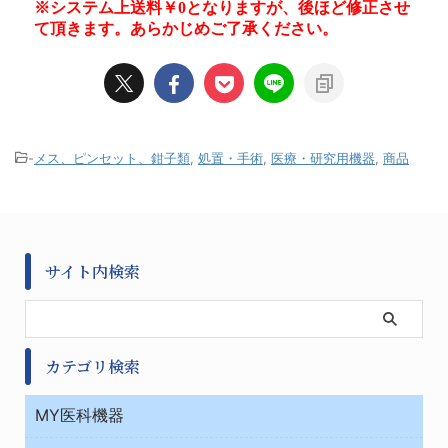
-
メス、ピンセット、鉗子類
,
処置・手術
,
医療・研究用機器
,
商品
サイト内検索
カテゴリ検索
MY医科機器