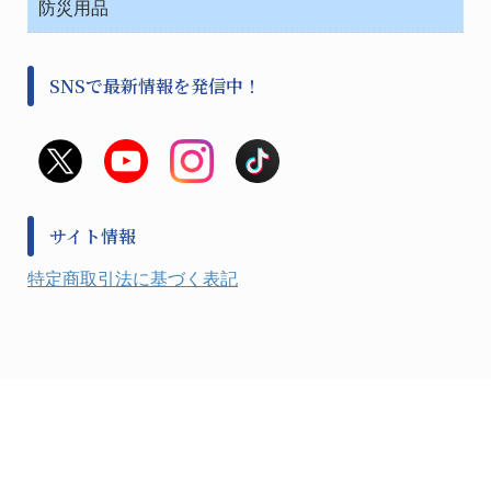
金属・樹脂実験必需２
温度・湿度管理機器
防災用品
清掃用品
光学・ルーペ製品２
樹脂容器各種
加圧・減圧・油ポンプ
感染対策用品
公害・環境機器
保護・手袋・ウエア２
介護・リハビリ
事前対策
分離・分析ロシ
SNSで最新情報を発信中！
撹拌機 ２
初期活動・対策本部
滅菌、消毒、衛生機器・用品
看護、介護用品
避難生活
薬災防止機器
救急
非常用食料品
金属、ホーロー容器・バット類
風水害対策用品
金属・樹脂実験必需１
防災備蓄セット
金属・樹脂実験必需２
防犯用品・その他
サイト情報
健康機器・用品
検査・計測
特定商取引法に基づく表記
検査用品
光学・オペクト製品１
光学・ルーペ製品２
公害・環境機器
工具類
事務・受付
事務用品・ＯＡデスク
実験室設備