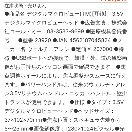
在庫状態 : 売り切れ
●商品名 デジタルマクロビュー(TM)[耳鏡] 3.5V
デジタルマイクロビューヘッド ●広告文責：株式会
社コール・ミー 03-3533-9699 ●医療機具登録番
号 ●型番 23920 ●JAN 4562187045824 ●メ
ーカー名 ウェルチ・アレン ●定価￥ 207000 ●特
徴 ●USBポートへの接続で、鼓膜・外耳道の観察画
像がお手持ちのパソコン画面で確認できます。●焦
点調整ホイールにより、焦点調整がスムーズに行え
ます。●パワーハンドルは、従来のウェルチ・アレ
ン3.5Vリチウムハンドル・ニッカドハンドル・壁掛
トランスが使用できます。 ●仕様 ●タイプ：3.5V
デジタルマクロビューヘッド●ヘッドサイズ：
37×102×70mm●焦点位置：スペキュラ先端から
5〜25mm●画像解像度：1280×1024ピクセル●光