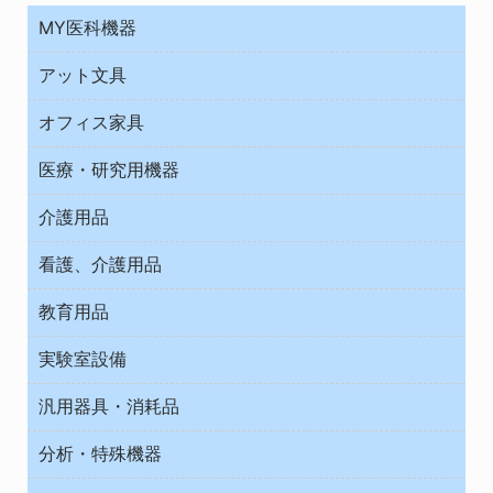
MY医科機器
診察・診断
アット文具
病棟
ＯＡ・パソコン用品
与薬・調剤薬局
オフィス家具
オフィス作業用品
医療・研究用機器
ウエアー
介護用品
タイマー・電気器具
介護・リハビリ
チューブコネクタ素材
看護、介護用品
テープ・ラベル・紙製
院内感染防止、空気清浄器類
教育用品
デシケーター類
介護・リハビリ
ベット周辺
ノート・紙製品
救急
実験室設備
ベンチ無菌ドラフト
健康機器・用品
安全保護用品 １
コンテナー保温容器
汎用器具・消耗品
事務・受付
院内感染防止、空気清浄器類
ワゴン・チェアー運搬
処置・手術
テープ・ラベル・紙製
運搬
工具類
分析・特殊機器
中材・滅菌・洗浄
安全保護用品 １
遠心器
事務用品・ＯＡデスク
病院関連商品
検査用品