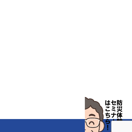
汎用科学機器
汎用器具・消耗品
病院関連商品
物性・物理量測定機器
物理・物性測定器
分析・特殊機器
分注・希釈・シリンジ
分離・分析ロシ
粉砕機器・ホモジ
保護・手袋・ウエア２
無塵環境製品
無塵対策商品
滅菌、消毒、衛生機器・用品
薬災防止機器
冷却・加熱機器