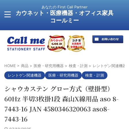
あなたの First Call Partner
カウネット・医療機器・オフィス家具
コールミー
HOME
>
商品
>
医療・研究用機器
>
検査・計測
>
レントゲン関連機器
レントゲン関連機器
医療・研究用機器
検査・計測
シャウカステン グロー方式（壁掛型）
60Hz 半切3枚掛1段 森山X線用品 aso 8-
7443-16 JAN 4580346320063 aso8-
7443-16