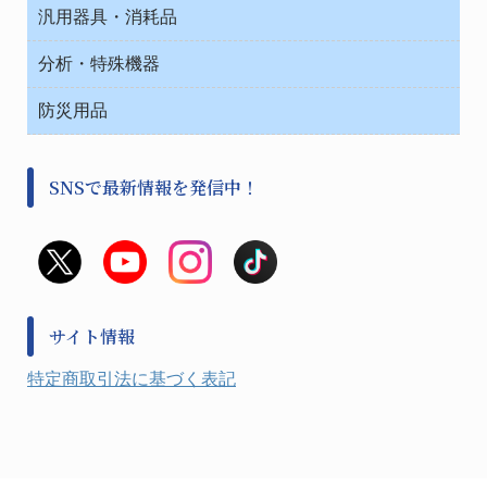
安全保護用品 １
コンテナー保温容器
汎用器具・消耗品
事務・受付
院内感染防止、空気清浄器類
ワゴン・チェアー運搬
処置・手術
テープ・ラベル・紙製
運搬
工具類
分析・特殊機器
中材・滅菌・洗浄
安全保護用品 １
遠心器
事務用品・ＯＡデスク
病院関連商品
検査用品
金属・樹脂実験必需２
温度・湿度管理機器
防災用品
清掃用品
光学・ルーペ製品２
樹脂容器各種
加圧・減圧・油ポンプ
感染対策用品
公害・環境機器
保護・手袋・ウエア２
介護・リハビリ
事前対策
分離・分析ロシ
SNSで最新情報を発信中！
撹拌機 ２
初期活動・対策本部
滅菌、消毒、衛生機器・用品
看護、介護用品
避難生活
薬災防止機器
救急
非常用食料品
金属、ホーロー容器・バット類
風水害対策用品
金属・樹脂実験必需１
防災備蓄セット
金属・樹脂実験必需２
防犯用品・その他
サイト情報
健康機器・用品
検査・計測
特定商取引法に基づく表記
検査用品
光学・オペクト製品１
光学・ルーペ製品２
公害・環境機器