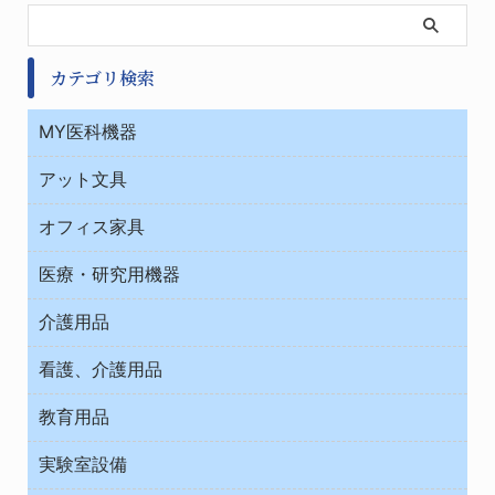
カテゴリ検索
MY医科機器
診察・診断
アット文具
病棟
ＯＡ・パソコン用品
与薬・調剤薬局
オフィス家具
オフィス作業用品
医療・研究用機器
ウエアー
介護用品
タイマー・電気器具
介護・リハビリ
チューブコネクタ素材
看護、介護用品
テープ・ラベル・紙製
院内感染防止、空気清浄器類
教育用品
デシケーター類
介護・リハビリ
ベット周辺
ノート・紙製品
救急
実験室設備
ベンチ無菌ドラフト
健康機器・用品