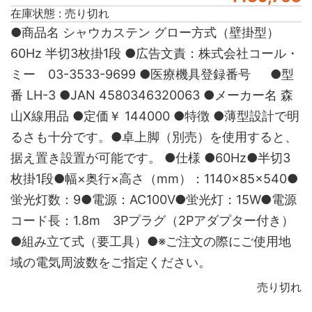
在庫状態 : 売り切れ
●商品名 シャウカステン グロー方式（壁掛型）
60Hz 半切3枚掛1段 ●広告文責：株式会社コール・
ミー 03-3533-9699 ●医療機具登録番号 ●型
番 LH-3 ●JAN 4580346320063 ●メーカー名 森
山X線用品 ●定価￥ 144000 ●特徴 ●薄型設計で明
るさも十分です。●卓上脚（別売）を使用すると、
据え置き設置が可能です。 ●仕様 ●60Hz●半切3
枚掛1段●幅×奥行×高さ（mm）：1140×85×540●
蛍光灯数：9●電源：AC100V●蛍光灯：15W●電源
コード長：1.8m 3Pプラグ（2Pアダプター付き）
●組み立て式（要工具）●※ご注文の際にご使用地
域の電気周波数をご指定ください。
売り切れ