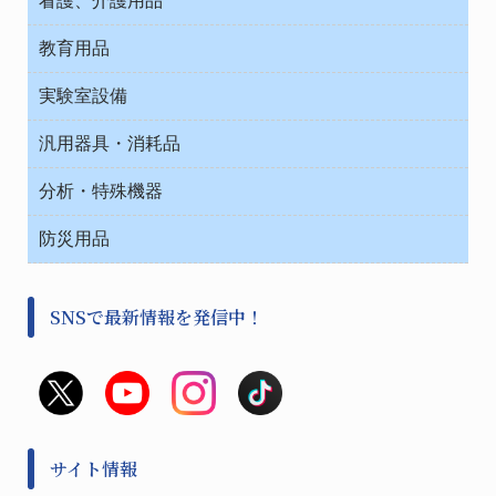
テープ・ラベル・紙製
院内感染防止、空気清浄器類
教育用品
デシケーター類
介護・リハビリ
ベット周辺
ノート・紙製品
救急
実験室設備
ベンチ無菌ドラフト
健康機器・用品
安全保護用品 １
コンテナー保温容器
汎用器具・消耗品
事務・受付
院内感染防止、空気清浄器類
ワゴン・チェアー運搬
処置・手術
テープ・ラベル・紙製
運搬
工具類
分析・特殊機器
中材・滅菌・洗浄
安全保護用品 １
遠心器
事務用品・ＯＡデスク
病院関連商品
検査用品
金属・樹脂実験必需２
温度・湿度管理機器
防災用品
清掃用品
光学・ルーペ製品２
樹脂容器各種
加圧・減圧・油ポンプ
感染対策用品
公害・環境機器
保護・手袋・ウエア２
介護・リハビリ
事前対策
分離・分析ロシ
SNSで最新情報を発信中！
撹拌機 ２
初期活動・対策本部
滅菌、消毒、衛生機器・用品
看護、介護用品
避難生活
薬災防止機器
救急
非常用食料品
金属、ホーロー容器・バット類
風水害対策用品
金属・樹脂実験必需１
防災備蓄セット
金属・樹脂実験必需２
防犯用品・その他
サイト情報
健康機器・用品