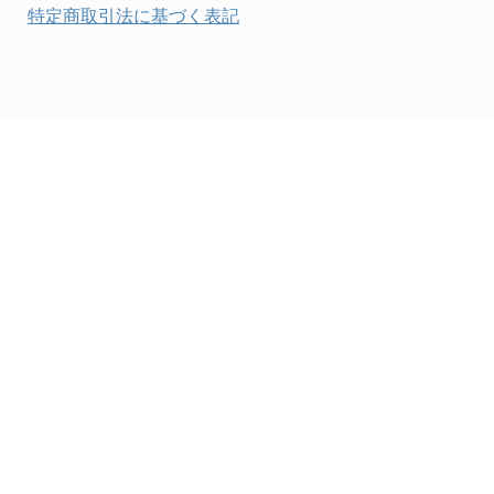
検査・計測
特定商取引法に基づく表記
検査用品
光学・オペクト製品１
光学・ルーペ製品２
公害・環境機器
工具類
事務・受付
事務用品・ＯＡデスク
実験室設備
収納
処置・手術
硝子・樹脂量器類
硝子器具・機器類
診察・計測
静電対策用品
洗浄機器
洗浄補助
中材・滅菌・洗浄
定温・恒温機器