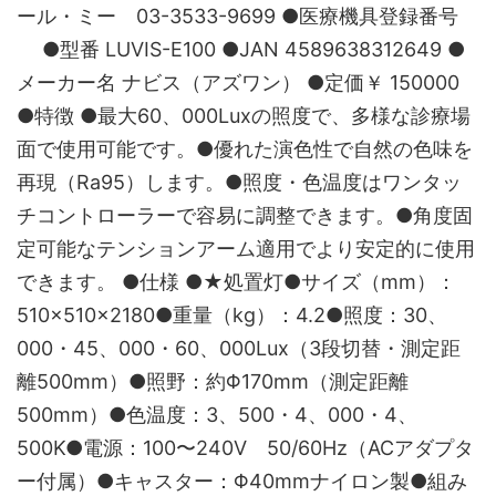
ール・ミー 03-3533-9699 ●医療機具登録番号
●型番 LUVIS-E100 ●JAN 4589638312649 ●
メーカー名 ナビス（アズワン） ●定価￥ 150000
●特徴 ●最大60、000Luxの照度で、多様な診療場
面で使用可能です。●優れた演色性で自然の色味を
再現（Ra95）します。●照度・色温度はワンタッ
チコントローラーで容易に調整できます。●角度固
定可能なテンションアーム適用でより安定的に使用
できます。 ●仕様 ●★処置灯●サイズ（mm）：
510×510×2180●重量（kg）：4.2●照度：30、
000・45、000・60、000Lux（3段切替・測定距
離500mm）●照野：約Φ170mm（測定距離
500mm）●色温度：3、500・4、000・4、
500K●電源：100〜240V 50/60Hz（ACアダプタ
ー付属）●キャスター：Φ40mmナイロン製●組み