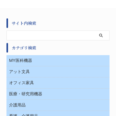
サイト内検索
カテゴリ検索
MY医科機器
診察・診断
アット文具
病棟
ＯＡ・パソコン用品
与薬・調剤薬局
オフィス家具
オフィス作業用品
医療・研究用機器
ウエアー
介護用品
タイマー・電気器具
介護・リハビリ
チューブコネクタ素材
看護、介護用品