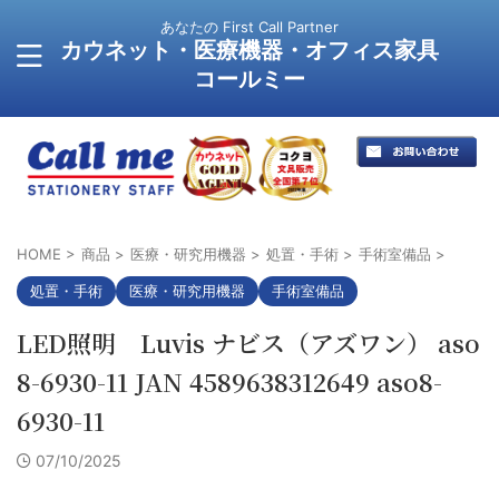
あなたの First Call Partner
カウネット・医療機器・オフィス家具
コールミー
HOME
>
商品
>
医療・研究用機器
>
処置・手術
>
手術室備品
>
処置・手術
医療・研究用機器
手術室備品
LED照明 Luvis ナビス（アズワン） aso
8-6930-11 JAN 4589638312649 aso8-
6930-11
07/10/2025