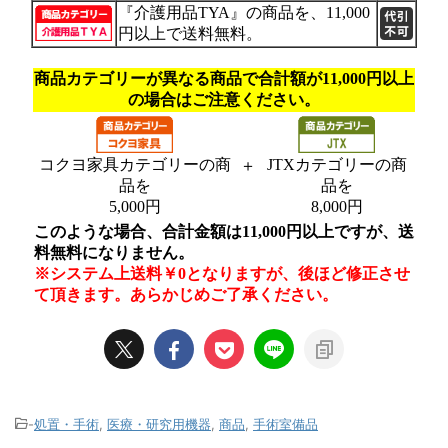
-
処置・手術
,
医療・研究用機器
,
商品
,
手術室備品