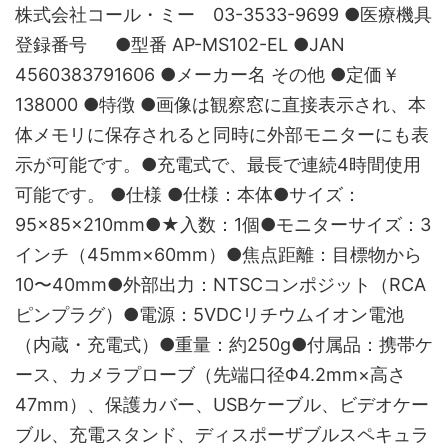
株式会社コール・ミー 03-3533-9699 ●医療機具
登録番号 ●型番 AP-MS102-EL ●JAN
4560383791606 ●メーカー名 その他 ●定価￥
138000 ●特徴 ●画像は観察窓に直接表示され、本
体メモリに保存されると同時に外部モニターにも表
示が可能です。●充電式で、最長で連続4時間使用
可能です。 ●仕様 ●仕様：本体●サイズ：
95×85×210mm●★入数：1個●モニターサイズ：3
インチ（45mm×60mm）●焦点距離：目標物から
10〜40mm●外部出力：NTSCコンポジット（RCA
ピンプラグ）●電源：5VDCリチウムイオン電池
（内蔵・充電式）●重量：約250g●付属品：携帯ケ
ース、カメラプローブ（先端口径Φ4.2mm×高さ
47mm）、保護カバー、USBケーブル、ビデオケー
ブル、充電スタンド、ディスポーザブルスペキュラ