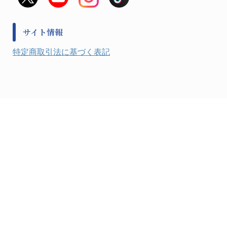
風水害対策用品
金属・樹脂実験必需１
防災備蓄セット
金属・樹脂実験必需２
防犯用品・その他
サイト情報
健康機器・用品
検査・計測
特定商取引法に基づく表記
検査用品
光学・オペクト製品１
光学・ルーペ製品２
公害・環境機器
工具類
事務・受付
事務用品・ＯＡデスク
実験室設備
収納
処置・手術
硝子・樹脂量器類
硝子器具・機器類
診察・計測
静電対策用品