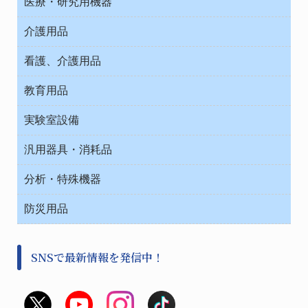
医療・研究用機器
ウエアー
介護用品
タイマー・電気器具
介護・リハビリ
チューブコネクタ素材
看護、介護用品
テープ・ラベル・紙製
院内感染防止、空気清浄器類
教育用品
デシケーター類
介護・リハビリ
ベット周辺
ノート・紙製品
救急
実験室設備
ベンチ無菌ドラフト
健康機器・用品
安全保護用品 １
コンテナー保温容器
汎用器具・消耗品
事務・受付
院内感染防止、空気清浄器類
ワゴン・チェアー運搬
処置・手術
テープ・ラベル・紙製
運搬
工具類
分析・特殊機器
中材・滅菌・洗浄
安全保護用品 １
遠心器
事務用品・ＯＡデスク
病院関連商品
検査用品
金属・樹脂実験必需２
温度・湿度管理機器
防災用品
清掃用品
光学・ルーペ製品２
樹脂容器各種
加圧・減圧・油ポンプ
感染対策用品
公害・環境機器
保護・手袋・ウエア２
介護・リハビリ
事前対策
分離・分析ロシ
SNSで最新情報を発信中！
撹拌機 ２
初期活動・対策本部
滅菌、消毒、衛生機器・用品
看護、介護用品
避難生活
薬災防止機器
救急
非常用食料品
金属、ホーロー容器・バット類