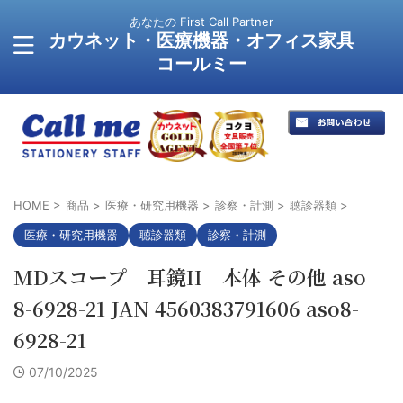
あなたの First Call Partner
カウネット・医療機器・オフィス家具
コールミー
HOME
>
商品
>
医療・研究用機器
>
診察・計測
>
聴診器類
>
医療・研究用機器
聴診器類
診察・計測
MDスコープ 耳鏡II 本体 その他 aso
8-6928-21 JAN 4560383791606 aso8-
6928-21
07/10/2025