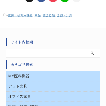
-
医療・研究用機器
,
商品
,
聴診器類
,
診察・計測
サイト内検索
カテゴリ検索
MY医科機器
診察・診断
アット文具
病棟
ＯＡ・パソコン用品
与薬・調剤薬局
オフィス家具
オフィス作業用品