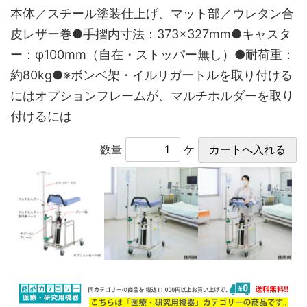
本体／スチール塗装仕上げ、マット部／ウレタン合
皮レザー巻●手摺内寸法：373×327mm●キャスタ
ー：φ100mm（自在・ストッパー無し）●耐荷重：
約80kg●※ボンベ架・イルリガートルを取り付ける
にはオプションフレームが、マルチホルダーを取り
付けるには
数量
ケ