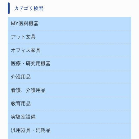
カテゴリ検索
MY医科機器
診察・診断
アット文具
病棟
ＯＡ・パソコン用品
与薬・調剤薬局
オフィス家具
オフィス作業用品
医療・研究用機器
ウエアー
介護用品
タイマー・電気器具
介護・リハビリ
チューブコネクタ素材
看護、介護用品
テープ・ラベル・紙製
院内感染防止、空気清浄器類
教育用品
デシケーター類
介護・リハビリ
ベット周辺
ノート・紙製品
救急
実験室設備
ベンチ無菌ドラフト
健康機器・用品
安全保護用品 １
コンテナー保温容器
汎用器具・消耗品
事務・受付
院内感染防止、空気清浄器類
ワゴン・チェアー運搬
処置・手術