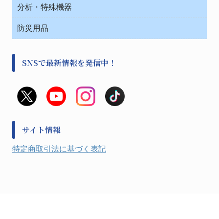
テープ・ラベル・紙製
運搬
工具類
分析・特殊機器
中材・滅菌・洗浄
安全保護用品 １
遠心器
事務用品・ＯＡデスク
病院関連商品
検査用品
金属・樹脂実験必需２
温度・湿度管理機器
防災用品
清掃用品
光学・ルーペ製品２
樹脂容器各種
加圧・減圧・油ポンプ
感染対策用品
公害・環境機器
保護・手袋・ウエア２
介護・リハビリ
事前対策
分離・分析ロシ
SNSで最新情報を発信中！
撹拌機 ２
初期活動・対策本部
滅菌、消毒、衛生機器・用品
看護、介護用品
避難生活
薬災防止機器
救急
非常用食料品
金属、ホーロー容器・バット類
風水害対策用品
金属・樹脂実験必需１
防災備蓄セット
金属・樹脂実験必需２
防犯用品・その他
サイト情報
健康機器・用品
検査・計測
特定商取引法に基づく表記
検査用品
光学・オペクト製品１
光学・ルーペ製品２
公害・環境機器
工具類
事務・受付