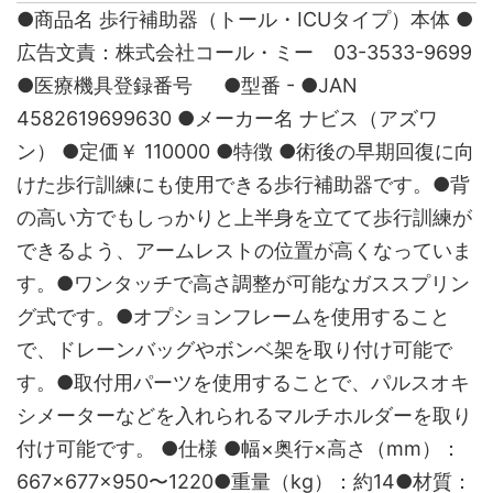
●商品名 歩行補助器（トール・ICUタイプ）本体 ●
広告文責：株式会社コール・ミー 03-3533-9699
●医療機具登録番号 ●型番 - ●JAN
4582619699630 ●メーカー名 ナビス（アズワ
ン） ●定価￥ 110000 ●特徴 ●術後の早期回復に向
けた歩行訓練にも使用できる歩行補助器です。●背
の高い方でもしっかりと上半身を立てて歩行訓練が
できるよう、アームレストの位置が高くなっていま
す。●ワンタッチで高さ調整が可能なガススプリン
グ式です。●オプションフレームを使用すること
で、ドレーンバッグやボンベ架を取り付け可能で
す。●取付用パーツを使用することで、パルスオキ
シメーターなどを入れられるマルチホルダーを取り
付け可能です。 ●仕様 ●幅×奥行×高さ（mm）：
667×677×950〜1220●重量（kg）：約14●材質：