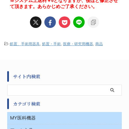
-
処置、手術用器具
,
処置・手術
,
医療・研究用機器
,
商品
サイト内検索
カテゴリ検索
MY医科機器
診察・診断