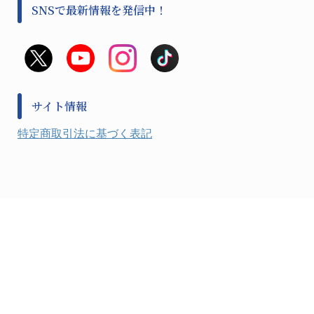
事前対策
分離・分析ロシ
SNSで最新情報を発信中！
撹拌機 ２
初期活動・対策本部
滅菌、消毒、衛生機器・用品
看護、介護用品
避難生活
薬災防止機器
救急
非常用食料品
金属、ホーロー容器・バット類
風水害対策用品
金属・樹脂実験必需１
防災備蓄セット
金属・樹脂実験必需２
防犯用品・その他
サイト情報
健康機器・用品
検査・計測
特定商取引法に基づく表記
検査用品
光学・オペクト製品１
光学・ルーペ製品２
公害・環境機器
工具類
事務・受付
事務用品・ＯＡデスク
実験室設備
収納
処置・手術
硝子・樹脂量器類