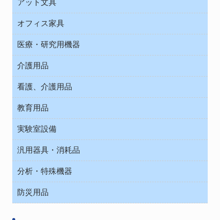
アット文具
病棟
ＯＡ・パソコン用品
与薬・調剤薬局
オフィス家具
オフィス作業用品
医療・研究用機器
ウエアー
介護用品
タイマー・電気器具
介護・リハビリ
チューブコネクタ素材
看護、介護用品
テープ・ラベル・紙製
院内感染防止、空気清浄器類
教育用品
デシケーター類
介護・リハビリ
ベット周辺
ノート・紙製品
救急
実験室設備
ベンチ無菌ドラフト
健康機器・用品
安全保護用品 １
コンテナー保温容器
汎用器具・消耗品
事務・受付
院内感染防止、空気清浄器類
ワゴン・チェアー運搬
処置・手術
テープ・ラベル・紙製
運搬
工具類
分析・特殊機器
中材・滅菌・洗浄
安全保護用品 １
遠心器
事務用品・ＯＡデスク
病院関連商品
検査用品
金属・樹脂実験必需２
温度・湿度管理機器
防災用品
清掃用品
光学・ルーペ製品２
樹脂容器各種
加圧・減圧・油ポンプ
感染対策用品
公害・環境機器
保護・手袋・ウエア２
介護・リハビリ