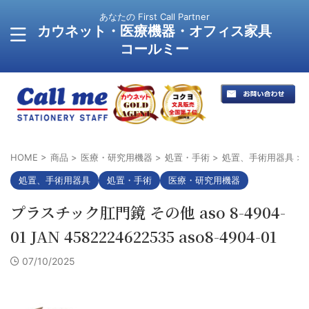
あなたの First Call Partner
カウネット・医療機器・オフィス家具
コールミー
HOME
>
商品
>
医療・研究用機器
>
処置・手術
>
処置、手術用器具
>
処置、手術用器具
処置・手術
医療・研究用機器
プラスチック肛門鏡 その他 aso 8-4904-
01 JAN 4582224622535 aso8-4904-01
07/10/2025