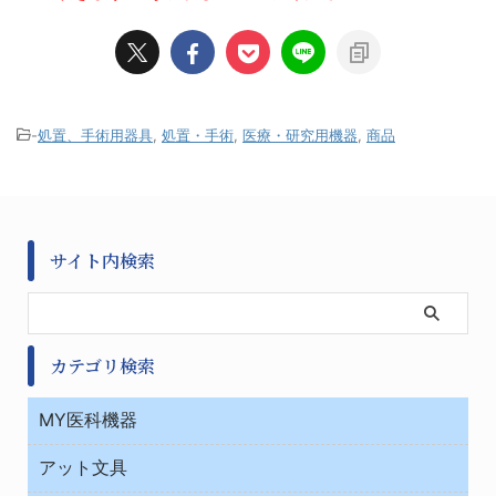
-
処置、手術用器具
,
処置・手術
,
医療・研究用機器
,
商品
サイト内検索
カテゴリ検索
MY医科機器
診察・診断
アット文具
病棟