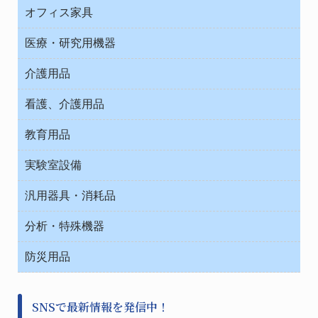
ＯＡ・パソコン用品
与薬・調剤薬局
オフィス家具
オフィス作業用品
医療・研究用機器
ウエアー
介護用品
タイマー・電気器具
介護・リハビリ
チューブコネクタ素材
看護、介護用品
テープ・ラベル・紙製
院内感染防止、空気清浄器類
教育用品
デシケーター類
介護・リハビリ
ベット周辺
ノート・紙製品
救急
実験室設備
ベンチ無菌ドラフト
健康機器・用品
安全保護用品 １
コンテナー保温容器
汎用器具・消耗品
事務・受付
院内感染防止、空気清浄器類
ワゴン・チェアー運搬
処置・手術
テープ・ラベル・紙製
運搬
工具類
分析・特殊機器
中材・滅菌・洗浄
安全保護用品 １
遠心器
事務用品・ＯＡデスク
病院関連商品
検査用品
金属・樹脂実験必需２
温度・湿度管理機器
防災用品
清掃用品
光学・ルーペ製品２
樹脂容器各種
加圧・減圧・油ポンプ
感染対策用品
公害・環境機器
保護・手袋・ウエア２
介護・リハビリ
事前対策
分離・分析ロシ
SNSで最新情報を発信中！
撹拌機 ２
初期活動・対策本部