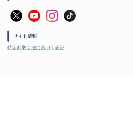
滅菌、消毒、衛生機器・用品
看護、介護用品
避難生活
薬災防止機器
救急
非常用食料品
金属、ホーロー容器・バット類
風水害対策用品
金属・樹脂実験必需１
防災備蓄セット
金属・樹脂実験必需２
防犯用品・その他
サイト情報
健康機器・用品
検査・計測
特定商取引法に基づく表記
検査用品
光学・オペクト製品１
光学・ルーペ製品２
公害・環境機器
工具類
事務・受付
事務用品・ＯＡデスク
実験室設備
収納
処置・手術
硝子・樹脂量器類
硝子器具・機器類