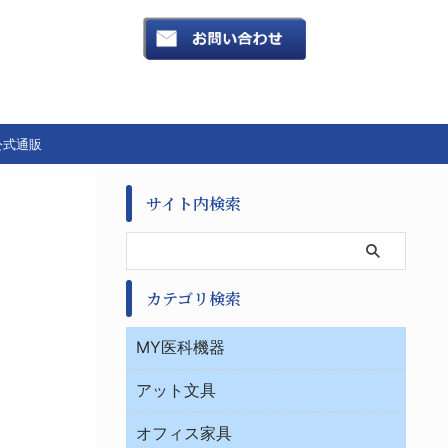
公式通販
サイト内検索
カテゴリ検索
MY医科機器
診察・診断
アット文具
病棟
ＯＡ・パソコン用品
与薬・調剤薬局
オフィス家具