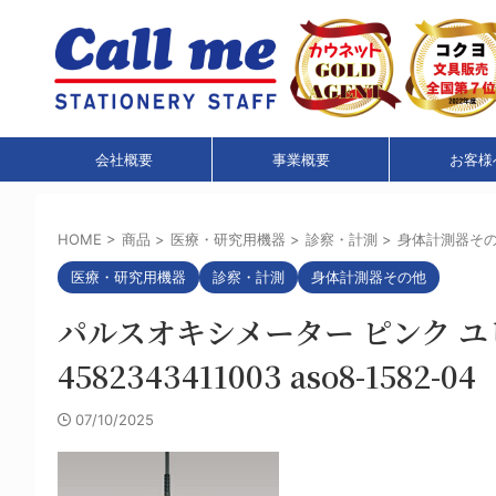
会社概要
事業概要
お客様
HOME
>
商品
>
医療・研究用機器
>
診察・計測
>
身体計測器そ
医療・研究用機器
診察・計測
身体計測器その他
パルスオキシメーター ピンク ユビックス
4582343411003 aso8-1582-04
07/10/2025