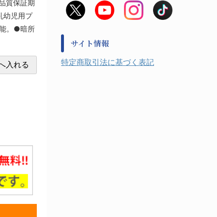
の品質保証期
非常用食料品
金属、ホーロー容器・バット類
乳幼児用プ
風水害対策用品
金属・樹脂実験必需１
可能。●暗所
防災備蓄セット
金属・樹脂実験必需２
防犯用品・その他
サイト情報
健康機器・用品
検査・計測
特定商取引法に基づく表記
検査用品
光学・オペクト製品１
光学・ルーペ製品２
公害・環境機器
工具類
事務・受付
事務用品・ＯＡデスク
実験室設備
収納
処置・手術
硝子・樹脂量器類
硝子器具・機器類
診察・計測