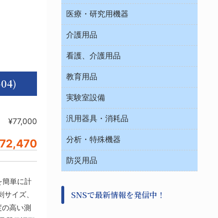
オフィス作業用品
医療・研究用機器
ウエアー
介護用品
タイマー・電気器具
介護・リハビリ
チューブコネクタ素材
看護、介護用品
テープ・ラベル・紙製
院内感染防止、空気清浄器類
教育用品
デシケーター類
04)
介護・リハビリ
ベット周辺
ノート・紙製品
救急
実験室設備
ベンチ無菌ドラフト
健康機器・用品
安全保護用品 １
コンテナー保温容器
汎用器具・消耗品
事務・受付
¥77,000
院内感染防止、空気清浄器類
ワゴン・チェアー運搬
処置・手術
テープ・ラベル・紙製
運搬
工具類
分析・特殊機器
72,470
中材・滅菌・洗浄
安全保護用品 １
遠心器
事務用品・ＯＡデスク
病院関連商品
検査用品
金属・樹脂実験必需２
温度・湿度管理機器
防災用品
清掃用品
光学・ルーペ製品２
樹脂容器各種
加圧・減圧・油ポンプ
感染対策用品
公害・環境機器
)を簡単に計
保護・手袋・ウエア２
介護・リハビリ
事前対策
分離・分析ロシ
SNSで最新情報を発信中！
刺サイズ、
撹拌機 ２
初期活動・対策本部
滅菌、消毒、衛生機器・用品
看護、介護用品
度の高い測
避難生活
薬災防止機器
救急