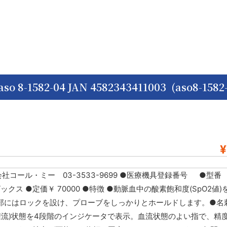
82-04 JAN 4582343411003 (aso8-1582-
¥
社コール・ミー 03-3533-9699 ●医療機具登録番号 ●型番
ー名 ユビックス ●定価￥ 70000 ●特徴 ●動脈血中の酸素飽和度(SpO2値
部にはロックを設け、プローブをしっかりとホールドします。●名
(潅流)状態を4段階のインジケータで表示。血流状態のよい指で、精