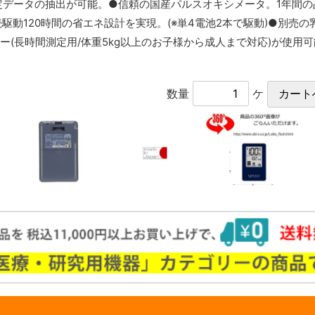
測定データの抽出が可能。●信頼の国産パルスオキシメータ。1年間
駆動120時間の省エネ設計を実現。(※単4電池2本で駆動)●別売の
ンサー(長時間測定用/体重5kg以上のお子様から成人まで対応)が使用
数量
ケ