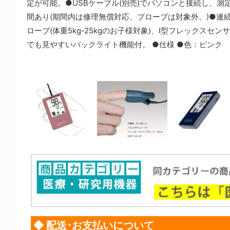
定が可能。●USBケーブル(別売)でパソコンと接続し、
間あり(期間内は修理無償対応、プローブは対象外。)●連続
ローブ(体重5kg-25kgのお子様対象)、I型フレックスセ
でも見やすいバックライト機能付。 ●仕様 ●色：ピンク