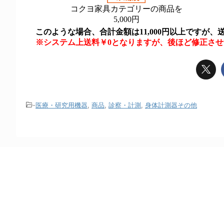
-
医療・研究用機器
,
商品
,
診察・計測
,
身体計測器その他