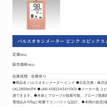
パルスオキシメーター ピンク ユビックス aso 8-15
定価
(税込)
販売価格
(税込)
在庫状態 : 在庫有り
●商品名 パルスオキシメーター ピンク ●広告文責：株式会
LKL2800m/PK ●JAN 4582343411003 ●メーカ
測できます。●本体とプローブが脱着可能。プローブ脱着
電池込み105gと軽量でコンパクトな設計。●末梢の血流