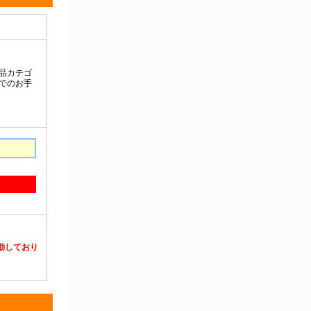
静電対策用品
洗浄機器
洗浄補助
中材・滅菌・洗浄
定温・恒温機器
電気計測機器
投薬
動物・植物実験機器
特殊精密工具
培養機器・容器
汎用科学機器
汎用器具・消耗品
病院関連商品
物性・物理量測定機器
物理・物性測定器
分析・特殊機器
分注・希釈・シリンジ
分離・分析ロシ
粉砕機器・ホモジ