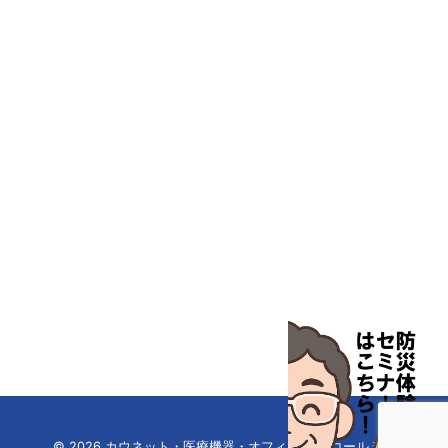
汎用科学機器
汎用器具・消耗品
病院関連商品
物性・物理量測定機器
物理・物性測定器
分析・特殊機器
分注・希釈・シリンジ
分離・分析ロシ
粉砕機器・ホモジ
保護・手袋・ウエア２
無塵環境製品
無塵対策商品
滅菌、消毒、衛生機器・用品
薬災防止機器
冷却・加熱機器
© 2026 カウネット・医療機器・オフィス家具 コールミー