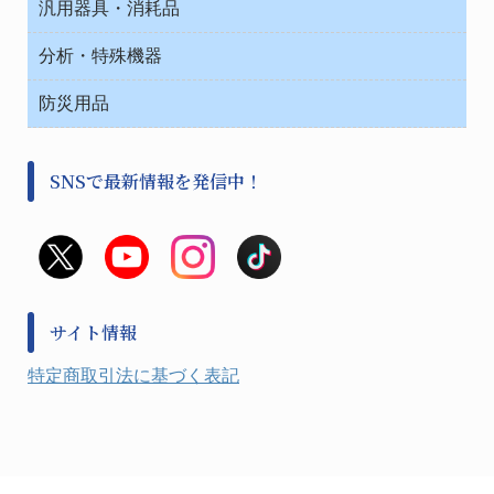
汎用器具・消耗品
事務・受付
院内感染防止、空気清浄器類
ワゴン・チェアー運搬
処置・手術
テープ・ラベル・紙製
運搬
工具類
分析・特殊機器
中材・滅菌・洗浄
安全保護用品 １
遠心器
事務用品・ＯＡデスク
病院関連商品
検査用品
金属・樹脂実験必需２
温度・湿度管理機器
防災用品
清掃用品
光学・ルーペ製品２
樹脂容器各種
加圧・減圧・油ポンプ
感染対策用品
公害・環境機器
保護・手袋・ウエア２
介護・リハビリ
事前対策
分離・分析ロシ
SNSで最新情報を発信中！
撹拌機 ２
初期活動・対策本部
滅菌、消毒、衛生機器・用品
看護、介護用品
避難生活
薬災防止機器
救急
非常用食料品
金属、ホーロー容器・バット類
風水害対策用品
金属・樹脂実験必需１
防災備蓄セット
金属・樹脂実験必需２
防犯用品・その他
サイト情報
健康機器・用品
検査・計測
特定商取引法に基づく表記
検査用品
光学・オペクト製品１
光学・ルーペ製品２
公害・環境機器