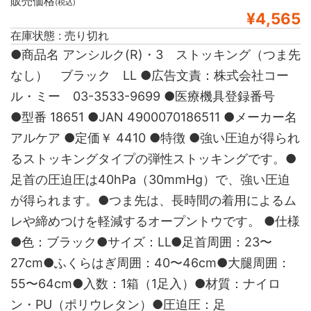
販売価格
(税込)
¥4,565
在庫状態 : 売り切れ
●商品名 アンシルク(R)・3 ストッキング（つま先
なし） ブラック LL ●広告文責：株式会社コー
ル・ミー 03-3533-9699 ●医療機具登録番号
●型番 18651 ●JAN 4900070186511 ●メーカー名
アルケア ●定価￥ 4410 ●特徴 ●強い圧迫が得られ
るストッキングタイプの弾性ストッキングです。●
足首の圧迫圧は40hPa（30mmHg）で、強い圧迫
が得られます。●つま先は、長時間の着用によるム
レや締めつけを軽減するオープントウです。 ●仕様
●色：ブラック●サイズ：LL●足首周囲：23〜
27cm●ふくらはぎ周囲：40〜46cm●大腿周囲：
55〜64cm●入数：1箱（1足入）●材質：ナイロ
ン・PU（ポリウレタン）●圧迫圧：足