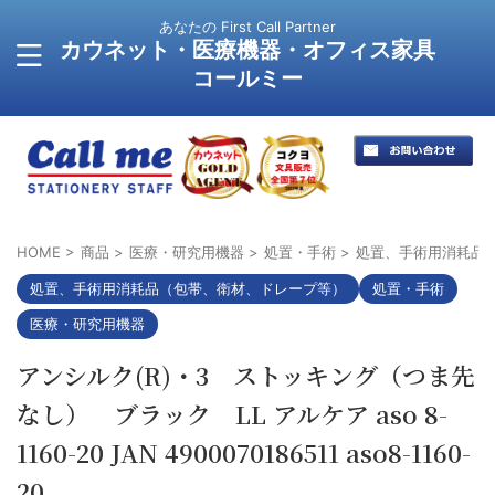
あなたの First Call Partner
カウネット・医療機器・オフィス家具
コールミー
HOME
>
商品
>
医療・研究用機器
>
処置・手術
>
処置、手術用消耗品
処置、手術用消耗品（包帯、衛材、ドレープ等）
処置・手術
医療・研究用機器
アンシルク(R)・3 ストッキング（つま先
なし） ブラック LL アルケア aso 8-
1160-20 JAN 4900070186511 aso8-1160-
20