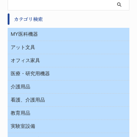
カテゴリ検索
MY医科機器
診察・診断
アット文具
病棟
ＯＡ・パソコン用品
与薬・調剤薬局
オフィス家具
オフィス作業用品
医療・研究用機器
ウエアー
介護用品
タイマー・電気器具
介護・リハビリ
チューブコネクタ素材
看護、介護用品
テープ・ラベル・紙製
院内感染防止、空気清浄器類
教育用品
デシケーター類
介護・リハビリ
ベット周辺
ノート・紙製品
救急
実験室設備
ベンチ無菌ドラフト
健康機器・用品
安全保護用品 １
コンテナー保温容器