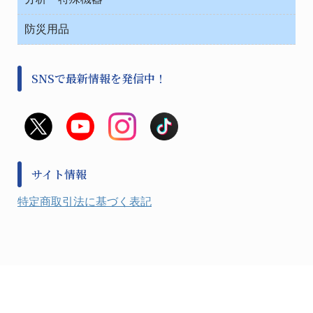
中材・滅菌・洗浄
安全保護用品 １
遠心器
事務用品・ＯＡデスク
病院関連商品
検査用品
金属・樹脂実験必需２
温度・湿度管理機器
防災用品
清掃用品
光学・ルーペ製品２
樹脂容器各種
加圧・減圧・油ポンプ
感染対策用品
公害・環境機器
保護・手袋・ウエア２
介護・リハビリ
事前対策
分離・分析ロシ
SNSで最新情報を発信中！
撹拌機 ２
初期活動・対策本部
滅菌、消毒、衛生機器・用品
看護、介護用品
避難生活
薬災防止機器
救急
非常用食料品
金属、ホーロー容器・バット類
風水害対策用品
金属・樹脂実験必需１
防災備蓄セット
金属・樹脂実験必需２
防犯用品・その他
サイト情報
健康機器・用品
検査・計測
特定商取引法に基づく表記
検査用品
光学・オペクト製品１
光学・ルーペ製品２
公害・環境機器
工具類
事務・受付
事務用品・ＯＡデスク