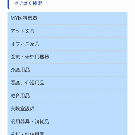
カテゴリ検索
MY医科機器
診察・診断
アット文具
病棟
ＯＡ・パソコン用品
与薬・調剤薬局
オフィス家具
オフィス作業用品
医療・研究用機器
ウエアー
介護用品
タイマー・電気器具
介護・リハビリ
チューブコネクタ素材
看護、介護用品
テープ・ラベル・紙製
院内感染防止、空気清浄器類
教育用品
デシケーター類
介護・リハビリ
ベット周辺
ノート・紙製品
救急
実験室設備
ベンチ無菌ドラフト
健康機器・用品
安全保護用品 １
コンテナー保温容器
汎用器具・消耗品
事務・受付
院内感染防止、空気清浄器類
ワゴン・チェアー運搬
処置・手術
テープ・ラベル・紙製
運搬
工具類
分析・特殊機器