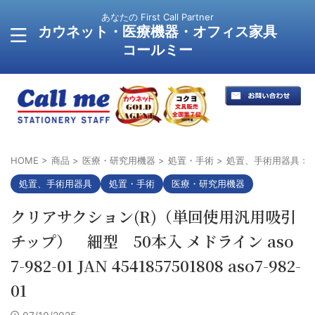
あなたの First Call Partner
カウネット・医療機器・オフィス家具
コールミー
HOME
>
商品
>
医療・研究用機器
>
処置・手術
>
処置、手術用器具
>
処置、手術用器具
処置・手術
医療・研究用機器
クリアサクション(R)（単回使用汎用吸引
チップ） 細型 50本入 メドライン aso
7-982-01 JAN 4541857501808 aso7-982-
01