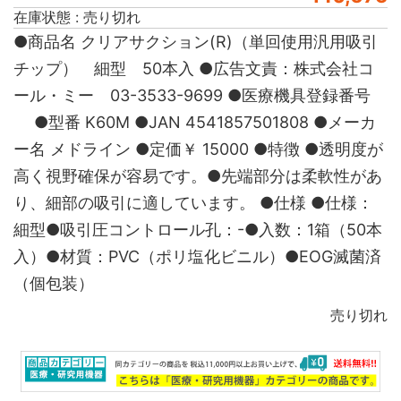
在庫状態 : 売り切れ
●商品名 クリアサクション(R)（単回使用汎用吸引
チップ） 細型 50本入 ●広告文責：株式会社コ
ール・ミー 03-3533-9699 ●医療機具登録番号
●型番 K60M ●JAN 4541857501808 ●メーカ
ー名 メドライン ●定価￥ 15000 ●特徴 ●透明度が
高く視野確保が容易です。●先端部分は柔軟性があ
り、細部の吸引に適しています。 ●仕様 ●仕様：
細型●吸引圧コントロール孔：-●入数：1箱（50本
入）●材質：PVC（ポリ塩化ビニル）●EOG滅菌済
（個包装）
売り切れ