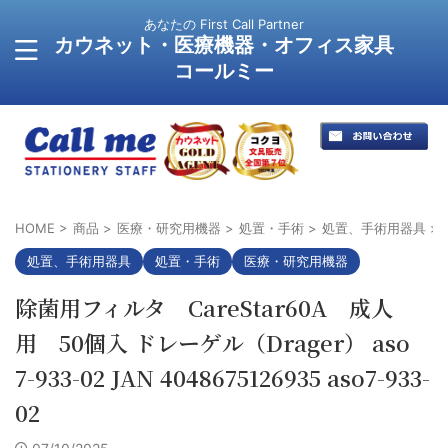
あなたの First Call Partner
カウネット・医療機器・オフィス家具
コールミー
HOME
>
商品
>
医療・研究用機器
>
処置・手術
>
処置、手術用器具
>
処置、手術用器具
処置・手術
医療・研究用機器
除菌用フィルタ CareStar60A 成人
用 50個入 ドレーゲル（Drager） aso
7-933-02 JAN 4048675126935 aso7-933-
02