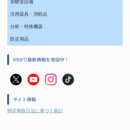
救急
実験室設備
ベンチ無菌ドラフト
健康機器・用品
安全保護用品 １
コンテナー保温容器
汎用器具・消耗品
事務・受付
院内感染防止、空気清浄器類
ワゴン・チェアー運搬
処置・手術
テープ・ラベル・紙製
運搬
工具類
分析・特殊機器
中材・滅菌・洗浄
安全保護用品 １
遠心器
事務用品・ＯＡデスク
病院関連商品
検査用品
金属・樹脂実験必需２
温度・湿度管理機器
防災用品
清掃用品
光学・ルーペ製品２
樹脂容器各種
加圧・減圧・油ポンプ
感染対策用品
公害・環境機器
保護・手袋・ウエア２
介護・リハビリ
事前対策
分離・分析ロシ
SNSで最新情報を発信中！
撹拌機 ２
初期活動・対策本部
滅菌、消毒、衛生機器・用品
看護、介護用品
避難生活
薬災防止機器
救急
非常用食料品
金属、ホーロー容器・バット類
風水害対策用品
金属・樹脂実験必需１
防災備蓄セット
金属・樹脂実験必需２
防犯用品・その他
サイト情報
健康機器・用品
検査・計測
特定商取引法に基づく表記
検査用品
光学・オペクト製品１
光学・ルーペ製品２