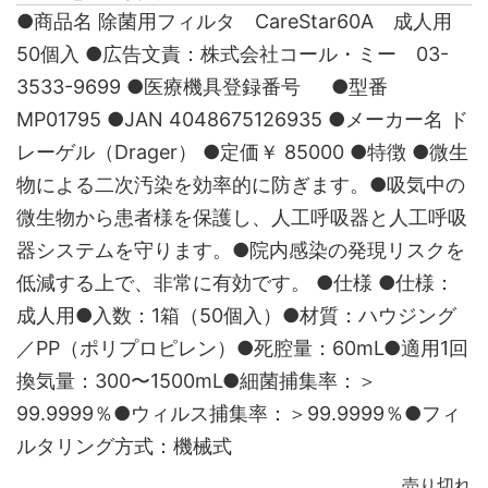
●商品名 除菌用フィルタ CareStar60A 成人用
50個入 ●広告文責：株式会社コール・ミー 03-
3533-9699 ●医療機具登録番号 ●型番
MP01795 ●JAN 4048675126935 ●メーカー名 ド
レーゲル（Drager） ●定価￥ 85000 ●特徴 ●微生
物による二次汚染を効率的に防ぎます。●吸気中の
微生物から患者様を保護し、人工呼吸器と人工呼吸
器システムを守ります。●院内感染の発現リスクを
低減する上で、非常に有効です。 ●仕様 ●仕様：
成人用●入数：1箱（50個入）●材質：ハウジング
／PP（ポリプロピレン）●死腔量：60mL●適用1回
換気量：300〜1500mL●細菌捕集率：＞
99.9999％●ウィルス捕集率：＞99.9999％●フィ
ルタリング方式：機械式
売り切れ