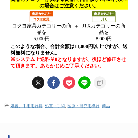
-
処置、手術用器具
,
処置・手術
,
医療・研究用機器
,
商品