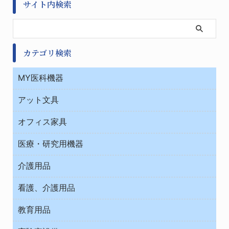
サイト内検索
カテゴリ検索
MY医科機器
診察・診断
アット文具
病棟
ＯＡ・パソコン用品
与薬・調剤薬局
オフィス家具
オフィス作業用品
医療・研究用機器
ウエアー
介護用品
タイマー・電気器具
介護・リハビリ
チューブコネクタ素材
看護、介護用品
テープ・ラベル・紙製
院内感染防止、空気清浄器類
教育用品
デシケーター類
介護・リハビリ
ベット周辺
ノート・紙製品