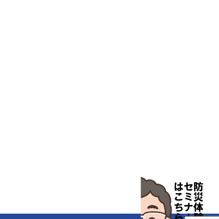
特殊精密工具
培養機器・容器
汎用科学機器
汎用器具・消耗品
病院関連商品
物性・物理量測定機器
物理・物性測定器
分析・特殊機器
分注・希釈・シリンジ
分離・分析ロシ
粉砕機器・ホモジ
保護・手袋・ウエア２
無塵環境製品
無塵対策商品
滅菌、消毒、衛生機器・用品
薬災防止機器
冷却・加熱機器