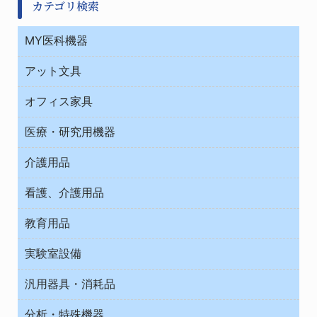
カテゴリ検索
MY医科機器
診察・診断
アット文具
病棟
ＯＡ・パソコン用品
与薬・調剤薬局
オフィス家具
オフィス作業用品
医療・研究用機器
ウエアー
介護用品
タイマー・電気器具
介護・リハビリ
チューブコネクタ素材
看護、介護用品
テープ・ラベル・紙製
院内感染防止、空気清浄器類
教育用品
デシケーター類
介護・リハビリ
ベット周辺
ノート・紙製品
救急
実験室設備
ベンチ無菌ドラフト
健康機器・用品
安全保護用品 １
コンテナー保温容器
汎用器具・消耗品
事務・受付
院内感染防止、空気清浄器類
ワゴン・チェアー運搬
処置・手術
テープ・ラベル・紙製
運搬
工具類
分析・特殊機器