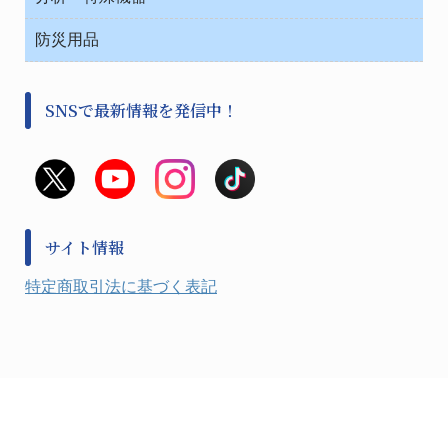
中材・滅菌・洗浄
安全保護用品 １
遠心器
事務用品・ＯＡデスク
病院関連商品
検査用品
金属・樹脂実験必需２
温度・湿度管理機器
防災用品
清掃用品
光学・ルーペ製品２
樹脂容器各種
加圧・減圧・油ポンプ
感染対策用品
公害・環境機器
保護・手袋・ウエア２
介護・リハビリ
事前対策
分離・分析ロシ
SNSで最新情報を発信中！
撹拌機 ２
初期活動・対策本部
滅菌、消毒、衛生機器・用品
看護、介護用品
避難生活
薬災防止機器
救急
非常用食料品
金属、ホーロー容器・バット類
風水害対策用品
金属・樹脂実験必需１
防災備蓄セット
金属・樹脂実験必需２
防犯用品・その他
サイト情報
健康機器・用品
検査・計測
特定商取引法に基づく表記
検査用品
光学・オペクト製品１
光学・ルーペ製品２
公害・環境機器
工具類
事務・受付
事務用品・ＯＡデスク