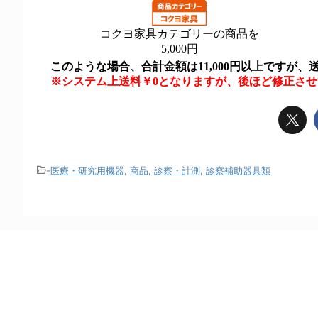
-
医療・研究用機器
,
商品
,
診察・計測
,
診察補助器具類