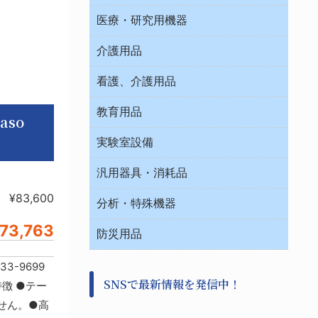
オフィス作業用品
医療・研究用機器
ウエアー
介護用品
タイマー・電気器具
介護・リハビリ
チューブコネクタ素材
看護、介護用品
テープ・ラベル・紙製
院内感染防止、空気清浄器類
教育用品
デシケーター類
so
介護・リハビリ
ベット周辺
ノート・紙製品
救急
実験室設備
ベンチ無菌ドラフト
健康機器・用品
安全保護用品 １
コンテナー保温容器
汎用器具・消耗品
事務・受付
院内感染防止、空気清浄器類
ワゴン・チェアー運搬
処置・手術
¥83,600
テープ・ラベル・紙製
運搬
工具類
分析・特殊機器
中材・滅菌・洗浄
安全保護用品 １
遠心器
事務用品・ＯＡデスク
病院関連商品
73,763
検査用品
金属・樹脂実験必需２
温度・湿度管理機器
防災用品
清掃用品
光学・ルーペ製品２
樹脂容器各種
加圧・減圧・油ポンプ
感染対策用品
公害・環境機器
保護・手袋・ウエア２
-9699
介護・リハビリ
事前対策
分離・分析ロシ
SNSで最新情報を発信中！
撹拌機 ２
特徴 ●テー
初期活動・対策本部
滅菌、消毒、衛生機器・用品
看護、介護用品
せん。●高
避難生活
薬災防止機器
救急