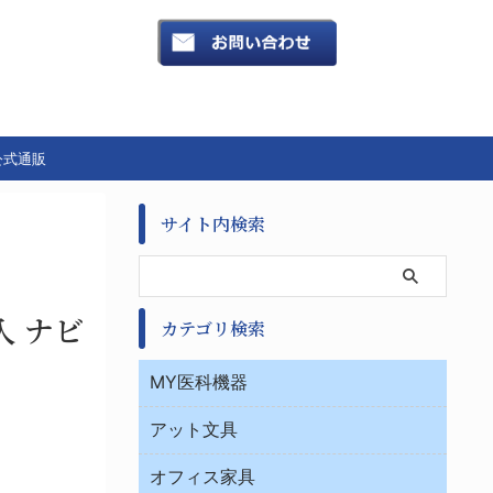
公式通販
サイト内検索
入 ナビ
カテゴリ検索
MY医科機器
診察・診断
アット文具
病棟
ＯＡ・パソコン用品
与薬・調剤薬局
オフィス家具