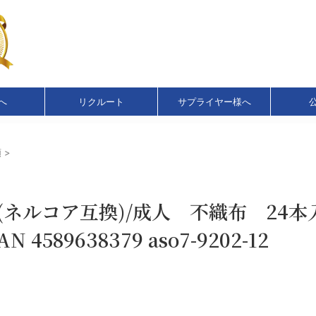
へ
リクルート
サプライヤー様へ
類
>
(ネルコア互換)/成人 不織布 24本
N 4589638379 aso7-9202-12