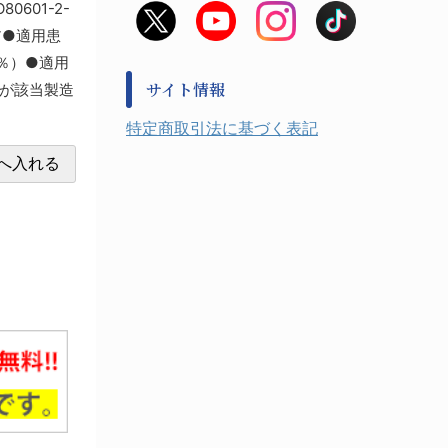
601-2-
非常用食料品
金属、ホーロー容器・バット類
ア●適用患
風水害対策用品
金属・樹脂実験必需１
防災備蓄セット
9％）●適用
金属・樹脂実験必需２
防犯用品・その他
サイト情報
品が該当製造
健康機器・用品
検査・計測
特定商取引法に基づく表記
検査用品
光学・オペクト製品１
光学・ルーペ製品２
公害・環境機器
工具類
事務・受付
事務用品・ＯＡデスク
実験室設備
収納
処置・手術
硝子・樹脂量器類
硝子器具・機器類
診察・計測