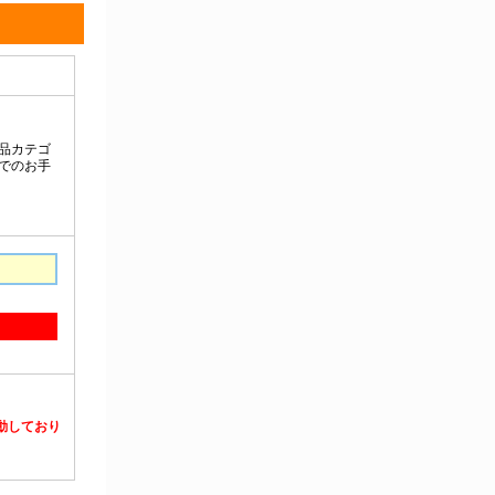
静電対策用品
洗浄機器
洗浄補助
中材・滅菌・洗浄
定温・恒温機器
電気計測機器
投薬
動物・植物実験機器
特殊精密工具
培養機器・容器
汎用科学機器
汎用器具・消耗品
病院関連商品
物性・物理量測定機器
物理・物性測定器
分析・特殊機器
分注・希釈・シリンジ
分離・分析ロシ
粉砕機器・ホモジ