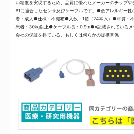
い精度を実現するため、品質に優れたメーカーのチップやテー
61に適合したセンサ及びケーブルです。●低アレルギー性
者：成人●仕様：不織布●入数：1箱（24本入）●材質：不織
患者：30kg以上●ケーブル長：0.9m●※記載されてい
会社の保証を得ている、もしくは何らかの提携関係