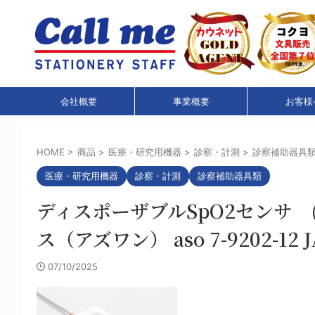
会社概要
事業概要
お客様
HOME
>
商品
>
医療・研究用機器
>
診察・計測
>
診察補助器具
医療・研究用機器
診察・計測
診察補助器具類
ディスポーザブルSpO2センサ 
ス（アズワン） aso 7-9202-12 JA
07/10/2025