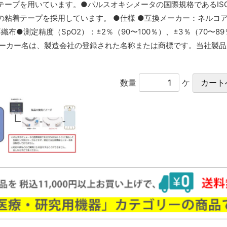
プを用いています。●パルスオキシメータの国際規格であるISO80
の粘着テープを採用しています。 ●仕様 ●互換メーカー：ネルコ
布●測定精度（SpO2）：±2％（90〜100％）、±3％（70〜8
るメーカー名は、製造会社の登録された名称または商標です。当社製
数量
ケ