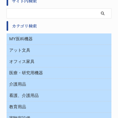
サイト内検索
カテゴリ検索
MY医科機器
診察・診断
アット文具
病棟
ＯＡ・パソコン用品
与薬・調剤薬局
オフィス家具
オフィス作業用品
医療・研究用機器
ウエアー
介護用品
タイマー・電気器具
介護・リハビリ
チューブコネクタ素材
看護、介護用品
テープ・ラベル・紙製
院内感染防止、空気清浄器類
教育用品
デシケーター類
介護・リハビリ
ベット周辺
ノート・紙製品
救急
実験室設備