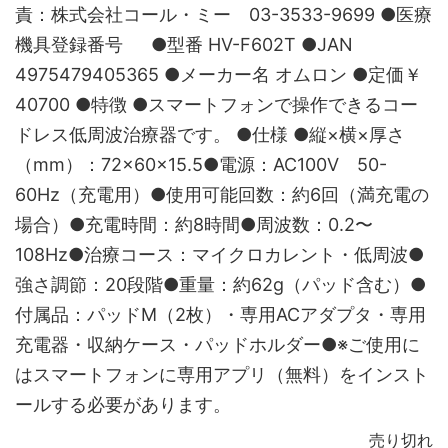
責：株式会社コール・ミー 03-3533-9699 ●医療
機具登録番号 ●型番 HV-F602T ●JAN
4975479405365 ●メーカー名 オムロン ●定価￥
40700 ●特徴 ●スマートフォンで操作できるコー
ドレス低周波治療器です。 ●仕様 ●縦×横×厚さ
（mm）：72×60×15.5●電源：AC100V 50-
60Hz（充電用）●使用可能回数：約6回（満充電の
場合）●充電時間：約8時間●周波数：0.2〜
108Hz●治療コース：マイクロカレント・低周波●
強さ調節：20段階●重量：約62g（パッド含む）●
付属品：パッドM（2枚）・専用ACアダプタ・専用
充電器・収納ケース・パッドホルダー●※ご使用に
はスマートフォンに専用アプリ（無料）をインスト
ールする必要があります。
売り切れ