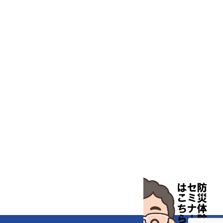
培養機器・容器
汎用科学機器
汎用器具・消耗品
病院関連商品
物性・物理量測定機器
物理・物性測定器
分析・特殊機器
分注・希釈・シリンジ
分離・分析ロシ
粉砕機器・ホモジ
保護・手袋・ウエア２
無塵環境製品
無塵対策商品
滅菌、消毒、衛生機器・用品
薬災防止機器
冷却・加熱機器