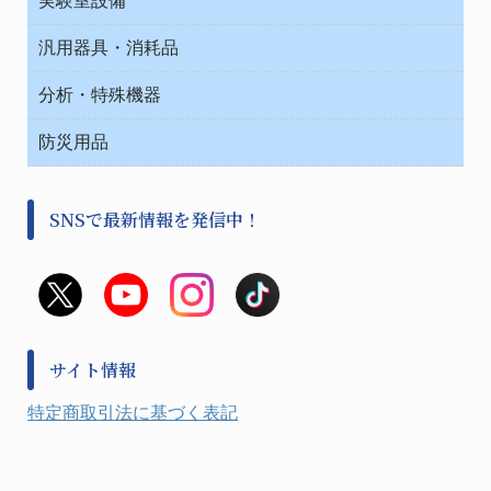
ベンチ無菌ドラフト
健康機器・用品
安全保護用品 １
コンテナー保温容器
汎用器具・消耗品
事務・受付
院内感染防止、空気清浄器類
ワゴン・チェアー運搬
処置・手術
テープ・ラベル・紙製
運搬
工具類
分析・特殊機器
中材・滅菌・洗浄
安全保護用品 １
遠心器
事務用品・ＯＡデスク
病院関連商品
検査用品
金属・樹脂実験必需２
温度・湿度管理機器
防災用品
清掃用品
光学・ルーペ製品２
樹脂容器各種
加圧・減圧・油ポンプ
感染対策用品
公害・環境機器
保護・手袋・ウエア２
介護・リハビリ
事前対策
分離・分析ロシ
SNSで最新情報を発信中！
撹拌機 ２
初期活動・対策本部
滅菌、消毒、衛生機器・用品
看護、介護用品
避難生活
薬災防止機器
救急
非常用食料品
金属、ホーロー容器・バット類
風水害対策用品
金属・樹脂実験必需１
防災備蓄セット
金属・樹脂実験必需２
防犯用品・その他
サイト情報
健康機器・用品
検査・計測
特定商取引法に基づく表記
検査用品
光学・オペクト製品１
光学・ルーペ製品２