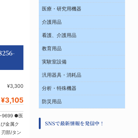
オフィス作業用品
医療・研究用機器
ウエアー
介護用品
タイマー・電気器具
介護・リハビリ
チューブコネクタ素材
看護、介護用品
テープ・ラベル・紙製
院内感染防止、空気清浄器類
教育用品
デシケーター類
256-
介護・リハビリ
ベット周辺
ノート・紙製品
救急
実験室設備
ベンチ無菌ドラフト
健康機器・用品
安全保護用品 １
コンテナー保温容器
汎用器具・消耗品
事務・受付
院内感染防止、空気清浄器類
ワゴン・チェアー運搬
処置・手術
¥3,300
テープ・ラベル・紙製
運搬
工具類
分析・特殊機器
中材・滅菌・洗浄
安全保護用品 １
遠心器
事務用品・ＯＡデスク
病院関連商品
¥3,105
検査用品
金属・樹脂実験必需２
温度・湿度管理機器
防災用品
清掃用品
光学・ルーペ製品２
樹脂容器各種
加圧・減圧・油ポンプ
感染対策用品
公害・環境機器
保護・手袋・ウエア２
699 ●医
介護・リハビリ
事前対策
分離・分析ロシ
SNSで最新情報を発信中！
撹拌機 ２
歯及び金属ク
初期活動・対策本部
滅菌、消毒、衛生機器・用品
看護、介護用品
：刃部/タン
避難生活
薬災防止機器
救急