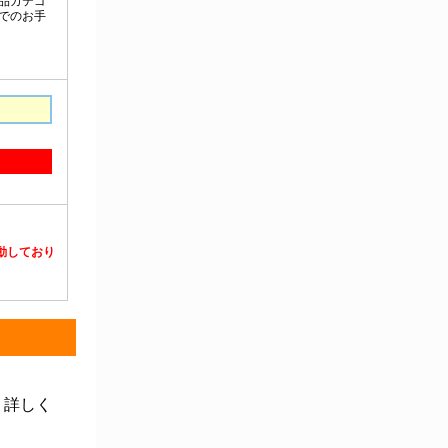
静電対策用品
洗浄機器
洗浄補助
中材・滅菌・洗浄
定温・恒温機器
電気計測機器
投薬
動物・植物実験機器
特殊精密工具
培養機器・容器
汎用科学機器
汎用器具・消耗品
病院関連商品
物性・物理量測定機器
物理・物性測定器
分析・特殊機器
分注・希釈・シリンジ
分離・分析ロシ
粉砕機器・ホモジ