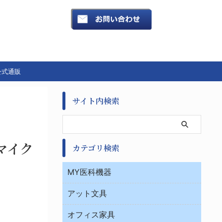
公式通販
サイト内検索
マイク
カテゴリ検索
MY医科機器
診察・診断
アット文具
病棟
ＯＡ・パソコン用品
与薬・調剤薬局
オフィス家具