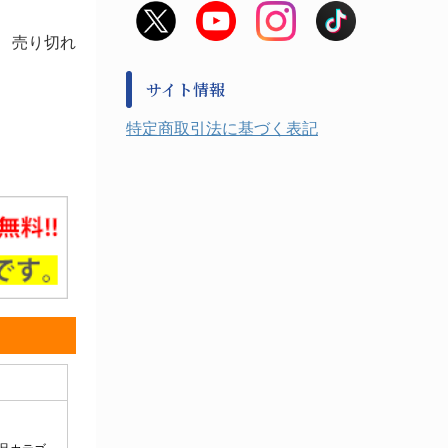
非常用食料品
金属、ホーロー容器・バット類
風水害対策用品
売り切れ
金属・樹脂実験必需１
防災備蓄セット
金属・樹脂実験必需２
防犯用品・その他
サイト情報
健康機器・用品
検査・計測
特定商取引法に基づく表記
検査用品
光学・オペクト製品１
光学・ルーペ製品２
公害・環境機器
工具類
事務・受付
事務用品・ＯＡデスク
実験室設備
収納
処置・手術
硝子・樹脂量器類
硝子器具・機器類
診察・計測