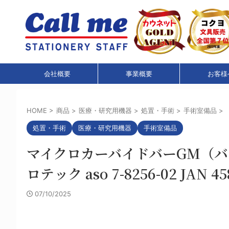
会社概要
事業概要
お客様
HOME
>
商品
>
医療・研究用機器
>
処置・手術
>
手術室備品
>
処置・手術
医療・研究用機器
手術室備品
マイクロカーバイドバーGM（バー
ロテック aso 7-8256-02 JAN 458
07/10/2025