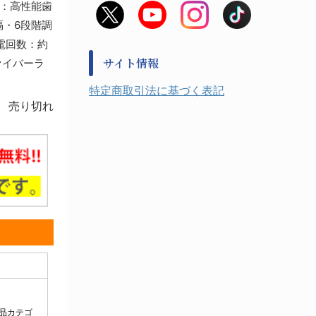
源：高性能歯
非常用食料品
金属、ホーロー容器・バット類
隔・6段階調
風水害対策用品
金属・樹脂実験必需１
防災備蓄セット
充電回数：約
金属・樹脂実験必需２
防犯用品・その他
サイト情報
ァイバーラ
健康機器・用品
検査・計測
特定商取引法に基づく表記
検査用品
売り切れ
光学・オペクト製品１
光学・ルーペ製品２
公害・環境機器
工具類
事務・受付
事務用品・ＯＡデスク
実験室設備
収納
処置・手術
硝子・樹脂量器類
硝子器具・機器類
診察・計測