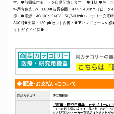
す。●前回操作モードを自動記憶します。 ●仕様 ●色：ホ
科用青色光5W LED●波長範囲：440〜480nm（ピーク4
節）●電源：AC100〜240V 50/60Hz●バッテリー
300回●重量：120g●セット内容：●▼ハンドピース×1
イトガイド×1個●