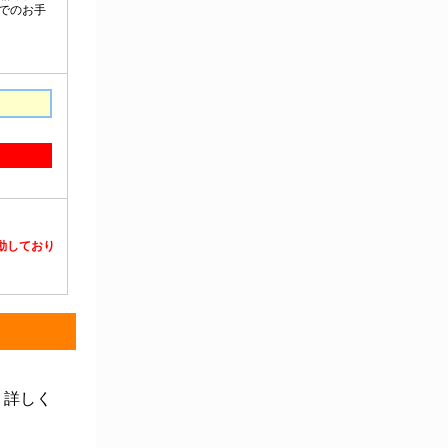
静電対策用品
洗浄機器
洗浄補助
中材・滅菌・洗浄
定温・恒温機器
電気計測機器
投薬
動物・植物実験機器
特殊精密工具
培養機器・容器
汎用科学機器
汎用器具・消耗品
病院関連商品
物性・物理量測定機器
物理・物性測定器
分析・特殊機器
分注・希釈・シリンジ
分離・分析ロシ
粉砕機器・ホモジ