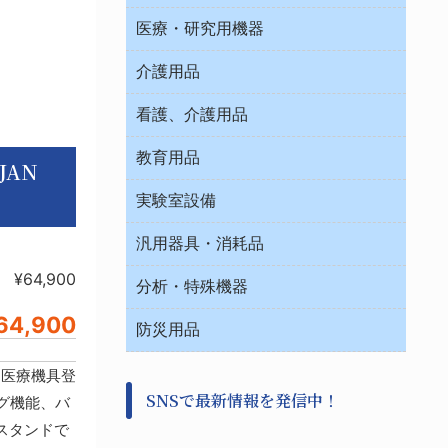
オフィス作業用品
医療・研究用機器
ウエアー
介護用品
タイマー・電気器具
介護・リハビリ
チューブコネクタ素材
看護、介護用品
テープ・ラベル・紙製
院内感染防止、空気清浄器類
教育用品
デシケーター類
JAN
介護・リハビリ
ベット周辺
ノート・紙製品
救急
実験室設備
ベンチ無菌ドラフト
健康機器・用品
安全保護用品 １
コンテナー保温容器
汎用器具・消耗品
事務・受付
院内感染防止、空気清浄器類
ワゴン・チェアー運搬
処置・手術
¥64,900
テープ・ラベル・紙製
運搬
工具類
分析・特殊機器
中材・滅菌・洗浄
安全保護用品 １
遠心器
事務用品・ＯＡデスク
病院関連商品
64,900
検査用品
金属・樹脂実験必需２
温度・湿度管理機器
防災用品
清掃用品
光学・ルーペ製品２
樹脂容器各種
加圧・減圧・油ポンプ
感染対策用品
公害・環境機器
保護・手袋・ウエア２
●医療機具登
介護・リハビリ
事前対策
分離・分析ロシ
SNSで最新情報を発信中！
撹拌機 ２
リング機能、バ
初期活動・対策本部
滅菌、消毒、衛生機器・用品
看護、介護用品
スタンドで
避難生活
薬災防止機器
救急