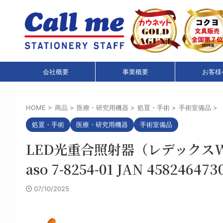
会社概要
事業概要
お客様
HOME
>
商品
>
医療・研究用機器
>
処置・手術
>
手術室備品
>
処置・手術
医療・研究用機器
手術室備品
LED光重合照射器（レデックスW
aso 7-8254-01 JAN 4582464730
07/10/2025