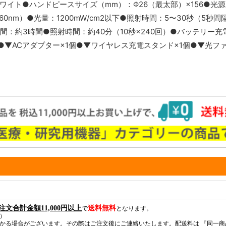
ワイト●ハンドピースサイズ（mm）：Φ26（最太部）×156●光
60nm）●光量：1200mW/cm2以下●照射時間：5〜30秒（5秒間
充電時間：約3時間●照射時間：約40分（10秒×240回）●バッテリー
個●▼ACアダプター×1個●▼ワイヤレス充電スタンド×1個●▼光フ