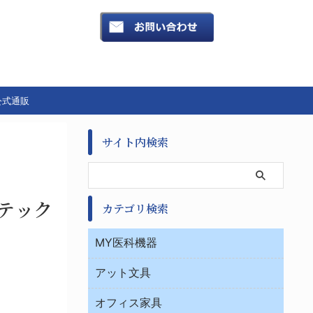
公式通販
サイト内検索
ロテック
カテゴリ検索
MY医科機器
診察・診断
アット文具
病棟
ＯＡ・パソコン用品
与薬・調剤薬局
オフィス家具