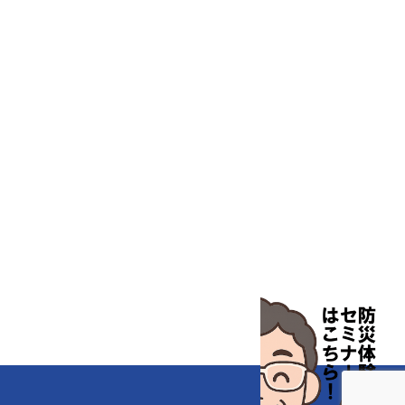
汎用科学機器
汎用器具・消耗品
病院関連商品
物性・物理量測定機器
物理・物性測定器
分析・特殊機器
分注・希釈・シリンジ
分離・分析ロシ
粉砕機器・ホモジ
保護・手袋・ウエア２
無塵環境製品
無塵対策商品
滅菌、消毒、衛生機器・用品
薬災防止機器
冷却・加熱機器