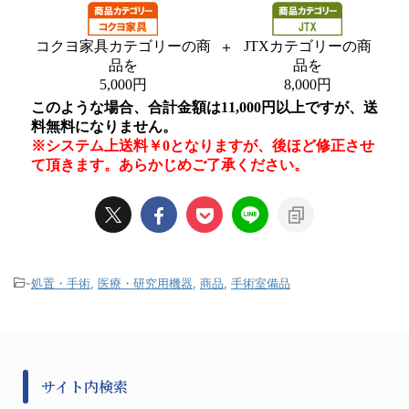
-
処置・手術
,
医療・研究用機器
,
商品
,
手術室備品
サイト内検索