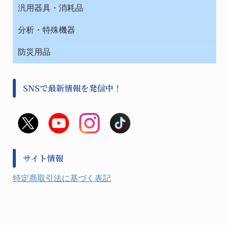
安全保護用品 １
コンテナー保温容器
汎用器具・消耗品
事務・受付
院内感染防止、空気清浄器類
ワゴン・チェアー運搬
処置・手術
テープ・ラベル・紙製
運搬
工具類
分析・特殊機器
中材・滅菌・洗浄
安全保護用品 １
遠心器
事務用品・ＯＡデスク
病院関連商品
検査用品
金属・樹脂実験必需２
温度・湿度管理機器
防災用品
清掃用品
光学・ルーペ製品２
樹脂容器各種
加圧・減圧・油ポンプ
感染対策用品
公害・環境機器
保護・手袋・ウエア２
介護・リハビリ
事前対策
分離・分析ロシ
SNSで最新情報を発信中！
撹拌機 ２
初期活動・対策本部
滅菌、消毒、衛生機器・用品
看護、介護用品
避難生活
薬災防止機器
救急
非常用食料品
金属、ホーロー容器・バット類
風水害対策用品
金属・樹脂実験必需１
防災備蓄セット
金属・樹脂実験必需２
防犯用品・その他
サイト情報
健康機器・用品
検査・計測
特定商取引法に基づく表記
検査用品
光学・オペクト製品１
光学・ルーペ製品２
公害・環境機器