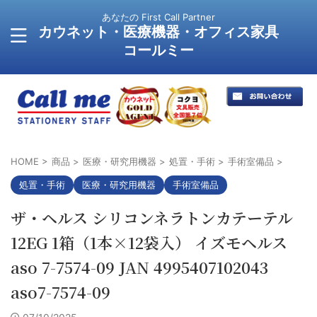
あなたの First Call Partner
カウネット・医療機器・オフィス家具
コールミー
HOME
>
商品
>
医療・研究用機器
>
処置・手術
>
手術室備品
>
処置・手術
医療・研究用機器
手術室備品
ザ・ヘルス シリコンネラトンカテーテル
12EG 1箱（1本×12袋入） イズモヘルス
aso 7-7574-09 JAN 4995407102043
aso7-7574-09