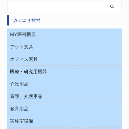
カテゴリ検索
MY医科機器
診察・診断
アット文具
病棟
ＯＡ・パソコン用品
与薬・調剤薬局
オフィス家具
オフィス作業用品
医療・研究用機器
ウエアー
介護用品
タイマー・電気器具
介護・リハビリ
チューブコネクタ素材
看護、介護用品
テープ・ラベル・紙製
院内感染防止、空気清浄器類
教育用品
デシケーター類
介護・リハビリ
ベット周辺
ノート・紙製品
救急
実験室設備
ベンチ無菌ドラフト
健康機器・用品