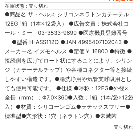
在庫状態 : 売り切れ
●商品名 ザ・ヘルス シリコンネラトンカテーテル
12EG 1箱（1本×12袋入） ●広告文責：株式会社コ
ール・ミー 03-3533-9699 ●医療機具登録番号
●型番 H-ASS112Q ●JAN 4995407102043 ●
メーカー名 イズモヘルス ●定価￥ 16800 ●特徴 ●
接続側を広げてロート状にすることにより、シリン
ジ（カテーテルチップ）や各種コネクター等と接続
しやすい構造です。●腸洗浄用や気管支呼吸用とし
ても使用可能です。 ●仕様 ●呼称：12EG●外径×
全長（mm）：Φ7.0×360●入数：1箱（1本/袋×12袋
入）●材質：シリコーンゴム●ラテックスフリー●
標準型●穴形状：1穴（ネラトン穴）●未滅菌
売り切れ