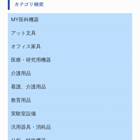
カテゴリ検索
MY医科機器
診察・診断
アット文具
病棟
ＯＡ・パソコン用品
与薬・調剤薬局
オフィス家具
オフィス作業用品
医療・研究用機器
ウエアー
介護用品
タイマー・電気器具
介護・リハビリ
チューブコネクタ素材
看護、介護用品
テープ・ラベル・紙製
院内感染防止、空気清浄器類
教育用品
デシケーター類
介護・リハビリ
ベット周辺
ノート・紙製品
救急
実験室設備
ベンチ無菌ドラフト
健康機器・用品
安全保護用品 １
コンテナー保温容器
汎用器具・消耗品
事務・受付
院内感染防止、空気清浄器類
ワゴン・チェアー運搬
処置・手術
テープ・ラベル・紙製
運搬
工具類