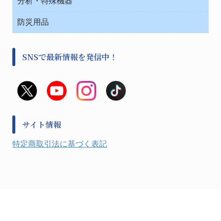
分析・特殊機器
中材・滅菌・洗浄
安全保護用品 １
遠心器
事務用品・ＯＡデスク
病院関連商品
検査用品
金属・樹脂実験必需２
温度・湿度管理機器
防災用品
清掃用品
光学・ルーペ製品２
樹脂容器各種
加圧・減圧・油ポンプ
感染対策用品
公害・環境機器
保護・手袋・ウエア２
介護・リハビリ
事前対策
分離・分析ロシ
SNSで最新情報を発信中！
撹拌機 ２
初期活動・対策本部
滅菌、消毒、衛生機器・用品
看護、介護用品
避難生活
薬災防止機器
救急
非常用食料品
金属、ホーロー容器・バット類
風水害対策用品
金属・樹脂実験必需１
防災備蓄セット
金属・樹脂実験必需２
防犯用品・その他
サイト情報
健康機器・用品
検査・計測
特定商取引法に基づく表記
検査用品
光学・オペクト製品１
光学・ルーペ製品２
公害・環境機器
工具類
事務・受付