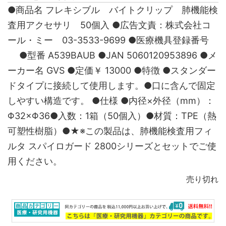
●商品名 フレキシブル バイトクリップ 肺機能検
査用アクセサリ 50個入 ●広告文責：株式会社コ
ール・ミー 03-3533-9699 ●医療機具登録番号
●型番 A539BAUB ●JAN 5060120953896 ●メ
ーカー名 GVS ●定価￥ 13000 ●特徴 ●スタンダー
ドタイプに接続して使用します。●口に含んで固定
しやすい構造です。 ●仕様 ●内径×外径（mm）：
Φ32×Φ36●入数：1箱（50個入）●材質：TPE（熱
可塑性樹脂）●★※この製品は、肺機能検査用フィ
ルタ スパイロガード 2800シリーズとセットでご使
用ください。
売り切れ