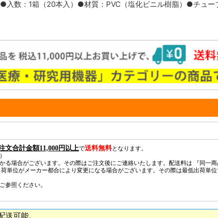
●入数：1箱（20本入）●材質：PVC（塩化ビニル樹脂）●チュー