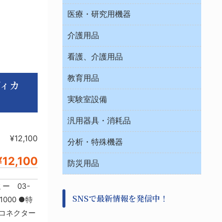
オフィス作業用品
医療・研究用機器
ウエアー
介護用品
タイマー・電気器具
介護・リハビリ
チューブコネクタ素材
看護、介護用品
テープ・ラベル・紙製
院内感染防止、空気清浄器類
教育用品
デシケーター類
ディカ
介護・リハビリ
ベット周辺
ノート・紙製品
救急
実験室設備
ベンチ無菌ドラフト
健康機器・用品
安全保護用品 １
コンテナー保温容器
汎用器具・消耗品
事務・受付
院内感染防止、空気清浄器類
ワゴン・チェアー運搬
処置・手術
¥12,100
テープ・ラベル・紙製
運搬
工具類
分析・特殊機器
中材・滅菌・洗浄
安全保護用品 １
遠心器
事務用品・ＯＡデスク
病院関連商品
¥12,100
検査用品
金属・樹脂実験必需２
温度・湿度管理機器
防災用品
清掃用品
光学・ルーペ製品２
樹脂容器各種
加圧・減圧・油ポンプ
感染対策用品
公害・環境機器
保護・手袋・ウエア２
ー 03-
介護・リハビリ
事前対策
分離・分析ロシ
SNSで最新情報を発信中！
撹拌機 ２
000 ●特
初期活動・対策本部
滅菌、消毒、衛生機器・用品
看護、介護用品
コネクター
避難生活
薬災防止機器
救急