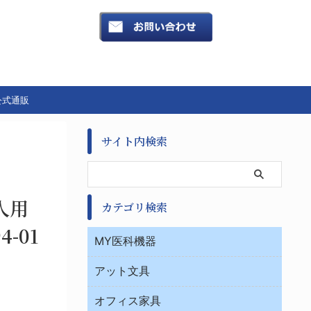
公式通販
サイト内検索
大人用
カテゴリ検索
4-01
MY医科機器
診察・診断
アット文具
病棟
ＯＡ・パソコン用品
与薬・調剤薬局
オフィス家具