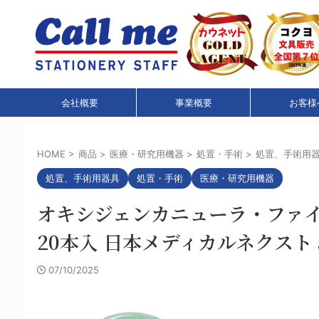
会社概要
事業概要
お客様
HOME
>
商品
>
医療・研究用機器
>
処置・手術
>
処置、手術用
処置、手術用器具
処置・手術
医療・研究用機器
オキシジェンカニューラ・ファ
20本入 日本メディカルネクスト aso 7-
07/10/2025