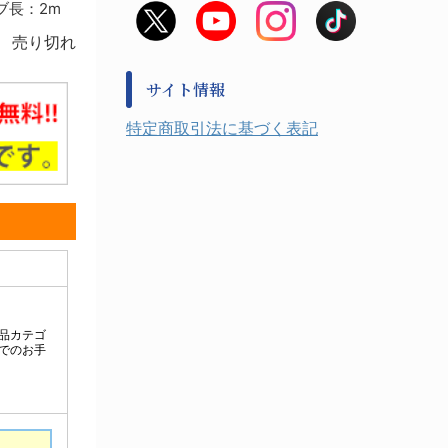
ブ長：2m
非常用食料品
金属、ホーロー容器・バット類
風水害対策用品
売り切れ
金属・樹脂実験必需１
防災備蓄セット
金属・樹脂実験必需２
防犯用品・その他
サイト情報
健康機器・用品
検査・計測
特定商取引法に基づく表記
検査用品
光学・オペクト製品１
光学・ルーペ製品２
公害・環境機器
工具類
事務・受付
事務用品・ＯＡデスク
実験室設備
収納
処置・手術
硝子・樹脂量器類
硝子器具・機器類
診察・計測