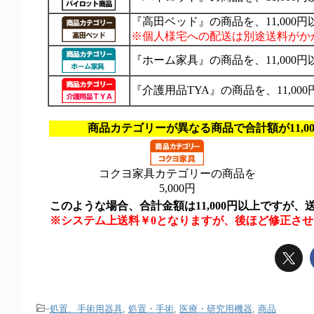
-
処置、手術用器具
,
処置・手術
,
医療・研究用機器
,
商品