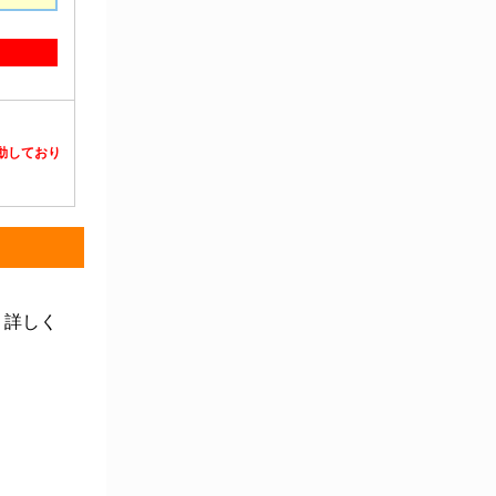
静電対策用品
洗浄機器
洗浄補助
中材・滅菌・洗浄
定温・恒温機器
電気計測機器
投薬
動物・植物実験機器
特殊精密工具
培養機器・容器
汎用科学機器
汎用器具・消耗品
病院関連商品
物性・物理量測定機器
物理・物性測定器
分析・特殊機器
分注・希釈・シリンジ
分離・分析ロシ
粉砕機器・ホモジ