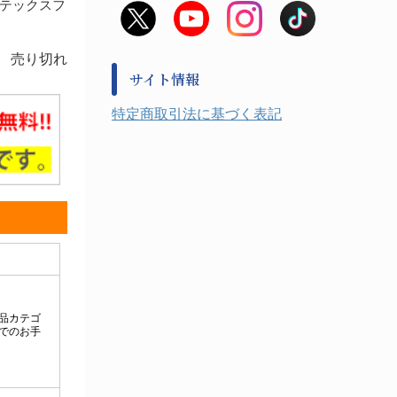
ラテックスフ
非常用食料品
金属、ホーロー容器・バット類
風水害対策用品
金属・樹脂実験必需１
防災備蓄セット
売り切れ
金属・樹脂実験必需２
防犯用品・その他
サイト情報
健康機器・用品
検査・計測
特定商取引法に基づく表記
検査用品
光学・オペクト製品１
光学・ルーペ製品２
公害・環境機器
工具類
事務・受付
事務用品・ＯＡデスク
実験室設備
収納
処置・手術
硝子・樹脂量器類
硝子器具・機器類
診察・計測