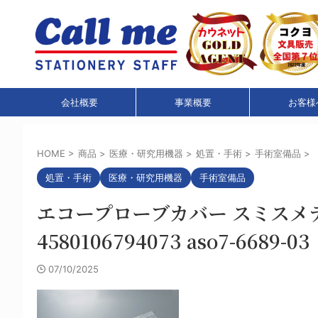
会社概要
事業概要
お客様
HOME
>
商品
>
医療・研究用機器
>
処置・手術
>
手術室備品
>
処置・手術
医療・研究用機器
手術室備品
エコープローブカバー スミスメディカル
4580106794073 aso7-6689-03
07/10/2025