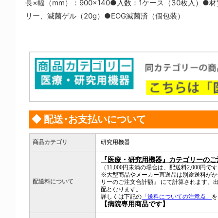
長×幅（mm）：900×140●入数：1ケース（30枚入）
リー、滅菌ゲル（20g）●EOG滅菌済（個包装）