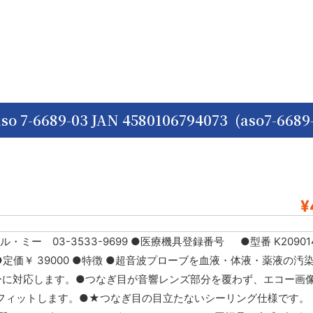
89-03 JAN 4580106794073 (aso7-6689-
¥
ー 03-3533-9699 ●医療機具登録番号 ●型番 K209014
カル ●定価￥ 39000 ●特徴 ●超音波プローブを血液・体液・薬液の
ーに対応します。●つなぎ目が音響レンズ部分を覆わず、エコー画
ィットします。●★つなぎ目の目立たないシーリング仕様です。 