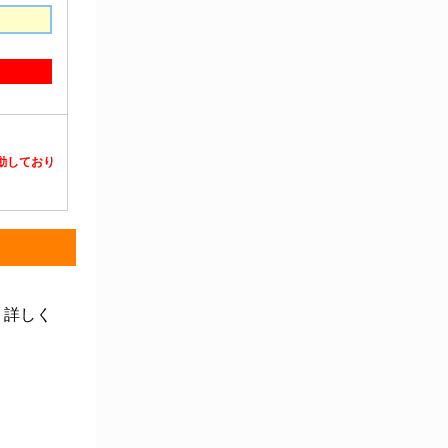
静電対策用品
洗浄機器
洗浄補助
中材・滅菌・洗浄
定温・恒温機器
電気計測機器
投薬
動物・植物実験機器
特殊精密工具
培養機器・容器
汎用科学機器
汎用器具・消耗品
病院関連商品
物性・物理量測定機器
物理・物性測定器
分析・特殊機器
分注・希釈・シリンジ
分離・分析ロシ
粉砕機器・ホモジ