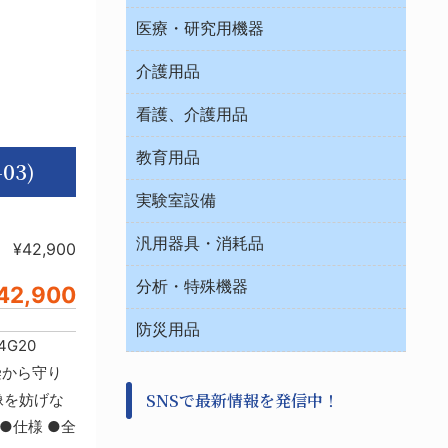
オフィス作業用品
医療・研究用機器
ウエアー
介護用品
タイマー・電気器具
介護・リハビリ
チューブコネクタ素材
看護、介護用品
テープ・ラベル・紙製
院内感染防止、空気清浄器類
教育用品
デシケーター類
03)
介護・リハビリ
ベット周辺
ノート・紙製品
救急
実験室設備
ベンチ無菌ドラフト
健康機器・用品
安全保護用品 １
コンテナー保温容器
汎用器具・消耗品
事務・受付
¥42,900
院内感染防止、空気清浄器類
ワゴン・チェアー運搬
処置・手術
テープ・ラベル・紙製
運搬
工具類
分析・特殊機器
42,900
中材・滅菌・洗浄
安全保護用品 １
遠心器
事務用品・ＯＡデスク
病院関連商品
検査用品
金属・樹脂実験必需２
温度・湿度管理機器
防災用品
清掃用品
G20
光学・ルーペ製品２
樹脂容器各種
加圧・減圧・油ポンプ
感染対策用品
公害・環境機器
汚染から守り
保護・手袋・ウエア２
介護・リハビリ
事前対策
分離・分析ロシ
SNSで最新情報を発信中！
像を妨げな
撹拌機 ２
初期活動・対策本部
滅菌、消毒、衛生機器・用品
看護、介護用品
●仕様 ●全
避難生活
薬災防止機器
救急