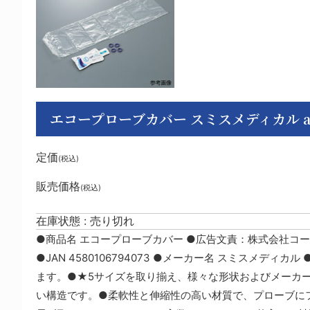
エコープローブカバー スミスメディカル aso 7-66
定価
(税込)
販売価格
(税込)
在庫状態 : 売り切れ
●商品名 エコープローブカバー ●広告文責：株式会社コール・ミ
●JAN 4580106794073 ●メーカー名 スミスメディ
ます。●★5サイズを取り揃え、様々な形状およびメーカ
い構造です。●柔軟性と伸縮性の高い材質で、プローブにフ