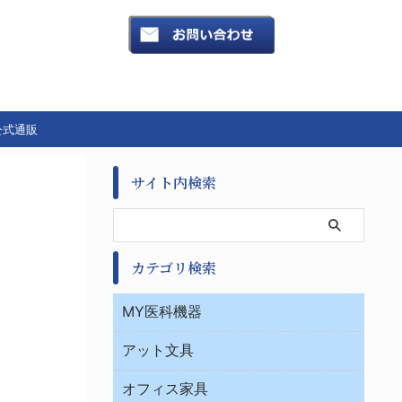
公式通販
サイト内検索
カテゴリ検索
MY医科機器
診察・診断
アット文具
病棟
ＯＡ・パソコン用品
与薬・調剤薬局
オフィス家具