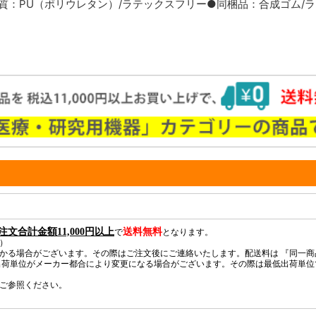
●材質：PU（ポリウレタン）/ラテックスフリー●同梱品：合成ゴム/