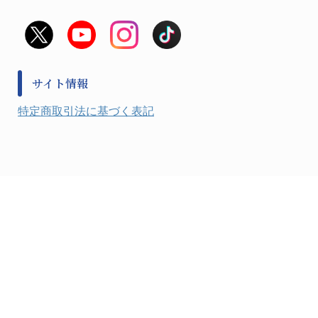
看護、介護用品
避難生活
薬災防止機器
救急
非常用食料品
金属、ホーロー容器・バット類
風水害対策用品
金属・樹脂実験必需１
防災備蓄セット
金属・樹脂実験必需２
防犯用品・その他
サイト情報
健康機器・用品
検査・計測
特定商取引法に基づく表記
検査用品
光学・オペクト製品１
光学・ルーペ製品２
公害・環境機器
工具類
事務・受付
事務用品・ＯＡデスク
実験室設備
収納
処置・手術
硝子・樹脂量器類
硝子器具・機器類