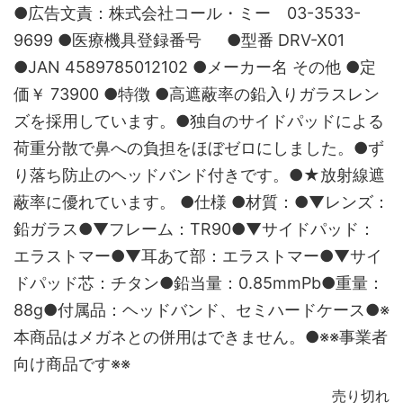
●広告文責：株式会社コール・ミー 03-3533-
9699 ●医療機具登録番号 ●型番 DRV-X01
●JAN 4589785012102 ●メーカー名 その他 ●定
価￥ 73900 ●特徴 ●高遮蔽率の鉛入りガラスレン
ズを採用しています。●独自のサイドパッドによる
荷重分散で鼻への負担をほぼゼロにしました。●ず
り落ち防止のヘッドバンド付きです。●★放射線遮
蔽率に優れています。 ●仕様 ●材質：●▼レンズ：
鉛ガラス●▼フレーム：TR90●▼サイドパッド：
エラストマー●▼耳あて部：エラストマー●▼サイ
ドパッド芯：チタン●鉛当量：0.85mmPb●重量：
88g●付属品：ヘッドバンド、セミハードケース●※
本商品はメガネとの併用はできません。●※※事業者
向け商品です※※
売り切れ