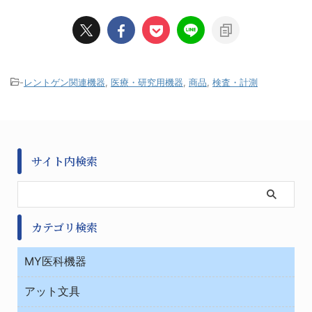
-
レントゲン関連機器
,
医療・研究用機器
,
商品
,
検査・計測
サイト内検索
カテゴリ検索
MY医科機器
診察・診断
アット文具
病棟