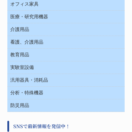
ＯＡ・パソコン用品
与薬・調剤薬局
オフィス家具
オフィス作業用品
医療・研究用機器
ウエアー
介護用品
タイマー・電気器具
介護・リハビリ
チューブコネクタ素材
看護、介護用品
テープ・ラベル・紙製
院内感染防止、空気清浄器類
教育用品
デシケーター類
介護・リハビリ
ベット周辺
ノート・紙製品
救急
実験室設備
ベンチ無菌ドラフト
健康機器・用品
安全保護用品 １
コンテナー保温容器
汎用器具・消耗品
事務・受付
院内感染防止、空気清浄器類
ワゴン・チェアー運搬
処置・手術
テープ・ラベル・紙製
運搬
工具類
分析・特殊機器
中材・滅菌・洗浄
安全保護用品 １
遠心器
事務用品・ＯＡデスク
病院関連商品
検査用品
金属・樹脂実験必需２
温度・湿度管理機器
防災用品
清掃用品
光学・ルーペ製品２
樹脂容器各種
加圧・減圧・油ポンプ
感染対策用品
公害・環境機器
保護・手袋・ウエア２
介護・リハビリ
事前対策
分離・分析ロシ
SNSで最新情報を発信中！
撹拌機 ２
初期活動・対策本部
滅菌、消毒、衛生機器・用品